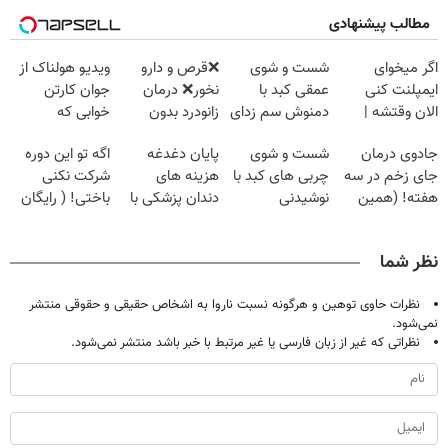
مطالب پیشنهادی
اگر میخوای
شست و شوی
❌قرص‌ و دارو
ویدیو هولناک از
ایمپلنت کنی
عمقی کبد با
نخور❌ درمان
جوان کارتن
الان وقتشه |
دمنوش سم زدای
زانودرد بدون
خوابی که
فقط با ۲۵
گیاهی
قرص
میلیاردر شد.
جادوی درمان
شست و شوی
پایان دغدغه
اگه تو این دوره
میلیون تومان!!!
آموزش رایگان
جای زخم در سه
چربی های کبد با
هزینه های
شرکت نکنی
هفته! (همین
نوشیدنی
دندان پزشکی با
باختی! ( رایگان
حالا رایگان
گیاهی(55%تخفیف)
پک سفید کننده
آموزش ببین
صحبت کنید)
خانگی
پولدار شی)
نظر شما
نظرات حاوی توهین و هرگونه نسبت ناروا به اشخاص حقیقی و حقوقی منتشر
نمی‌شود.
نظراتی که غیر از زبان فارسی یا غیر مرتبط با خبر باشد منتشر نمی‌شود.