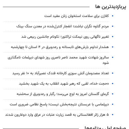
پربازدیدترین ها
کلاژن برای سلامت استخوان زنان مفید است
مردم گناوه نگران نباشند؛ انفجار کنترل‌شده در معدن سنگ بینک
تغییر ناگهانی روی نیمکت تراکتور؛ نکونام جانشین ربیعی شد
هشدار تداوم بارش‌های تابستانه و رعدوبرق در ۴ استان تا چهارشنبه
سالروز شهادت شهید محمد ناصر ناصری روز شهدای دیپلمات نامگذاری
شود
تعداد مصدومان آتش سوزی کارخانه فندک نصیرآباد به ۱۰ نفر رسید
«حجت خدا»، لقبی که رهبر شهید انقلاب به یک شهید بخشید
گرمای گلستان امروز به اوج می‌رسد؛ رگبار و رعدوبرق از سه‌شنبه
دیپلماسی با عربستان نتیجه‌بخش نیست؛ پاسخ نظامی ضروری است
۵ هزار زائر افغانستانی به قصد زیارت عتبات در عراق وارد دوغارون شدند
صفحه اول روزنامه‌ها