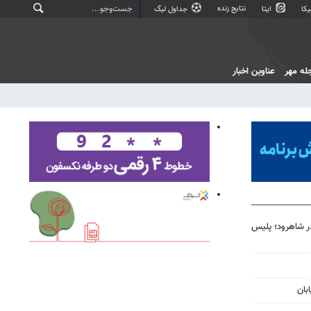
نتایج زنده
کا
ایتا
جداول لیگ
له مهر
عناوین اخبار
ان ۲۵ ساله در شاهرود؛ پلیس
بان