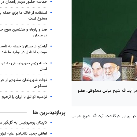
حماسه حضور مردم زاهدان در شب
استفاده از خاک ما برای حمله 
ممنوع است
صد و پنجاه و هفتمین موج حضو
در میدان
آرامکو عربستان: حمله به تأس
موجب اختلال در تولید ما شد
حمله رژیم صهیونیستی به دو 
لبنان
نجات شهروندان مشهدی از حری
مسکونی
در آیت‌الله شیخ عباس محفوظی، عضو
ترامپ: توافق با ایران را ترجیح
پربازدیدترین ها
در پیامی درگذشت آیت‌الله شیخ عباس
کاپیتان پرسپولیس به گل‌گهر 
لفاظی جدید نتانیاهو علیه ایران