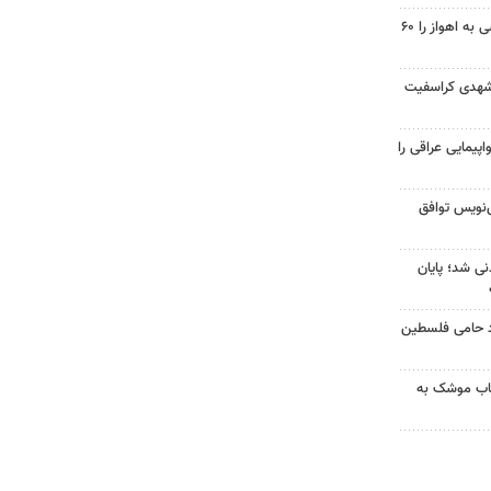
احداث پل مسیر خسرج دسترسی به اهواز را ۶۰
شهدی کراسفیت
پیمایی عراقی را
نویس توافق
نی شد؛ پایان
زد حامی فلسطین
رتاب موشک به