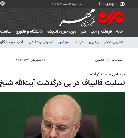
پنجشنبه ۱۵ مرداد ۱۴۰۵
خانه
فرهنگ و ادب
هنر
دين، حوزه، انديشه
دانشگاه و فناوری
سلامت
عناوین اخبار
رهبری
دولت
مجلس
امنیتی و دفاعی
احزاب و تشکلها
سیاست
مجلس
۲۱ شهریور ۱۴۰۳، ۱۰:۲۶
در پیامی صورت گرفت؛
تسلیت قالیباف در پی درگذشت آیت‌الله شی