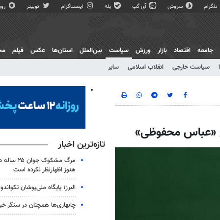
تلگرام
سروش
آی گپ
بله
اینستاگرام
توییتر
روبی
جامعه
اقتصاد
بازار
ورزش
سیاست
بین‌الملل
استان‌ها
عکس
فیلم
مج
سیاست خارجی
انقلاب اسلامی
سایر
خ «عباس محفوظی»
تازه‌ترین اخبار
مرگ مشکوک جو
هنوز اظهارنظر نکرده است
البرز؛ پایگاه ملی‌پوشان تکواندو
چابهاری‌ها همچنان در سنگر خیا