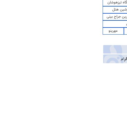
اه تیزهوشان
شین هتل
رین جراح بینی
مهرینو