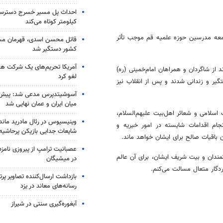
کیلومتر کوتاه می‌کند
معه مدرسین حوزه علمیه قم موجب تأثر
قاتل محسن اسدی، قهرمان م
کشور دستگیر شد
آمریکا تحریم‌های یک شرکت هوا
ز شاگردان و همراهان امام‌خمینی (ره)
لغو کرد
گیر و زندانی شدند و پس از انقلاب نیز
آسوشیتدپرس مدعی شد: پیش‌
میان ایران و عمان نهایی شد
اسلامی و شعائر اهل‌بیت علیهم‌السلام،
وینیسیوس در رئال مادرید ماند
جام اقدامات شایسته در امور خیریه و
شایعات جدایی بازیکن پرحاشیه
 باقیات صالح برای ایشان خواهد ماند.
عصبانیت ترامپ از پیروزی نام
ندان و بیت شریف ایشان، برای آن عالم
در میشیگان
ردگار متعال مسالت می‌کنم.
بازداشت ارسال‌کننده تصاویر پ
رسانه‌های معاند در یزد
آبغوره‌گیری سنتی در شیراز