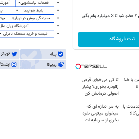
قطعات لباسشویی
آموزشگ
بلیط هواپیما
پر
 تا 3 میلیارد وام بگیر
نمایندگی بوش در تهران
بهت
آموزشگاه زبان ملل
قیمت و خرید سمعک نامرئی
ثبت فروشگاه
ن با طلا
تا کی می‌خوای قرص
ا
زانودرد بخوری؟ یکبار
اصولی درمانش کن
ندمدت با
به هر اندازه ای که
‌کالا
میخوای میتونی نقره
بخری از سرمایه ات
محافظت کنی