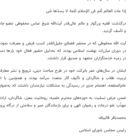
إذا
مات العالم
ثُلم
فی
الإسلام
ثَلمة
لا
یسدّها شی‌
درگذشت فقیه بزرگوار و عالم عالی‌قدر آیت‌الله شیخ عباس محفوظی عضو جا
و تأسف گردید.
آیت الله محفوظی که در محضر فضلای جلیل‌القدر کسب فیض و معرفت نمودند ا
در دوران مبارزات نهضت اسلامی بودند که به‌دلیل حضور فعال خود بارها دست
در زمره خدمتگزاران متعهد و صدیق قرار داشتند.
ایشان در سال‌های عمر بابرکت خود در طرح مباحث دینی، ترویج و نشر معارف 
تربیت طلاب و شاگردان و تألیف آثار متعدد سرآمد بودند و همچنین با ان
عام‌المنفعه، اهتمام جدی در رسیدگی به مشکلات نیازمندان داشتند که به‌عنوان
ضمن عرض تسلیت به حوزه‌های محترم علمیه‌، روحانیت معزز، شاگردان، ارادتم
مهذّب
علو درجات و رضوان الهی و برای بازماندگان صبر و سلامتی از درگاه پرو
محمدباقر قالیباف
رئیس مجلس شورای اسلامی