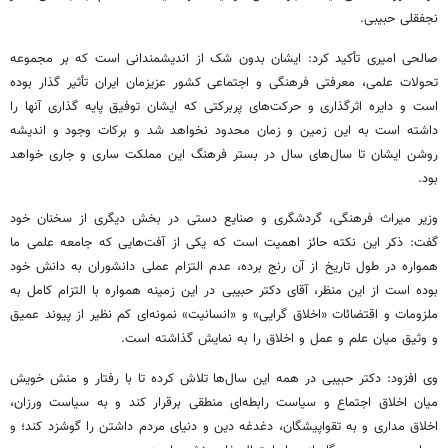
نجفقلی حبیبی.
صالحی امیری تأکید کرد: ایشان بدون شک از اندیشمندانی است که بر مجموعه
تحولات علمی، معرفتی فرهنگی و اجتماعی کشور عزیزمان ایران تأثیر گذار بوده
است و دایره اثرگذاری و حرکت‌های پربرکتی که ایشان توفیق پایه گذاری آنها را
داشته است به این زمین و زمان محدود نخواهد شد و برکات وجود و اندیشه
روشن ایشان تا سال‌های سال در بستر فرهنگ این مملکت ساری و جاری خواهد
بود.
وزیر میراث فرهنگی، گردشگری و صنایع دستی در بخش دیگری از سخنان خود
گفت: ذکر این نکته حائز اهمیت است که یکی از آفت‌هایی که جامعه علمی ما
همواره در طول تاریخ از آن رنج برده، عدم التزام عملی دانشوران به دانش خود
بوده است از این منظر، آقای دکتر حبیبی در این زمینه همواره با التزام کامل به
ملزومات و اقتضائات «اخلاق گرایی» و «انسانیت» نمونه‌ای کم نظیر از پیوند عمیق
و
وثیق
میان علم و عمل و اخلاق را به نمایش گذاشته است.
وی افزود: دکتر حبیبی در همه این سال‌ها تلاش کرده تا با رفتار و منش خویش
میان اخلاق اجتماع و سیاست رابطه‌ای منطقی برقرار کند و به سیاست ورزان،
اخلاق مداری و به تقواپیشگان، دغدغه دین و دنیای مردم داشتن را گوشزد کند؛ و