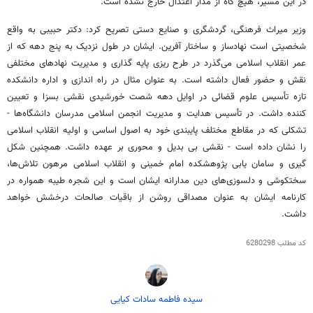
در این مسیر، هیچ گاه از مدار اعتدال خارج نشده است.
وزیر میراث فرهنگی، گردشگری و صنایع دستی تصریح کرد: دکتر حبیبی به واقع
شخصیتی است
نهادساز
و ساختار آفرین. ایشان در طول نزدیک به پنج دهه که از
عمر انقلاب اسلامی می‌گذرد در طرح
ریزی
پایه گذاری و مدیریت نهادهای مختلفی
نقش و حضور فعال داشته است. به عنوان مثال در راه اندازی و اداره دانشکده
تازه تأسیس علوم قضائی در اوایل دهه شصت خورشیدی نقشی بسزا و تعیین
کننده داشت. در تأسیس هدایت و مدیریت انجمن اسلامی مدرسان دانشگاه‌ها -
تشکلی که در مقاطع مختلف پایبندی خود به اصول اساسی و اولیه انقلاب اسلامی
را نشان داده است - نقشی بی
بدیل
و محوری بر عهده داشت. همچنین شکل
گیری
و سامان
یابی
پژوهشکده امام خمینی و انقلاب اسلامی مرهون تلاش‌ها،
سختکوشی
و دلسوزی‌های دین
مدارانه
ایشان است و این
شجره
طیبه همواره در
کارنامه ایشان به عنوان مصداقی روشن از باقیات صالحات درخشش خواهد
داشت.
کد مطلب
6280298
سیده فاطمه سادات کیایی