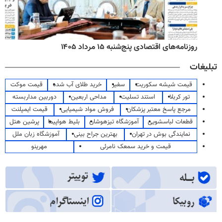
روزنامه‌های اقتصادی پنج‌شنبه ۱۵ مرداد ۱۴۰۵
تبلیغات
قیمت شیشه سکوریت
سفیر
خرید طلای آب شده
قیمت موکت
تور کربلا
استند تسلیت
مداحی اربعین
دوربین مداربسته
مرجع پاسخ معتبر پزشکان
فروش مواد شیمیایی
قیمت ایمپلنت
قطعات لباسشویی
آموزشگاه تیزهوشان
بلیط هواپیما
پرشین هتل
نمایندگی بوش در تهران
بهترین جراح بینی
آموزشگاه زبان ملل
قیمت و خرید سمعک نامرئی
مهرینو