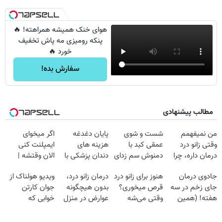
هوای خنک همیشه همراهته! 🔥
پنکه رومیزی مه پاش تخفیف
خورد 🔥
سفارش بده!
مطالب پیشنهادی
من نمیفهمم
شست و شوی
پایان دغدغه
اگر میخوای
وقتی زانو درد
عمقی کبد با
هزینه های
ایمپلنت کنی
درمان داره، چرا
دمنوش سم زدای
دندان پزشکی با
الان وقتشه |
دردش رو داری
گیاهی
پک سفید کننده
فقط با ۲۵
جادوی درمان
هنوز برای زانو درد
درمان زانو درد،
ویدیو هولناک از
تحمل میکنی؟❗
خانگی
میلیون تومان!!!
جای زخم در سه
قرص میخوری؟
بدون هیچگونه
جوان کارتن
هفته! (همین
وقتی می‌شه
عوارض در منزل
خوابی که
حالا رایگان
بدون عمل
(◂پرسش‌نامه)
میلیاردر شد.
صحبت کنید)
درمانش کرد؟؟؟؟
آموزش رایگان