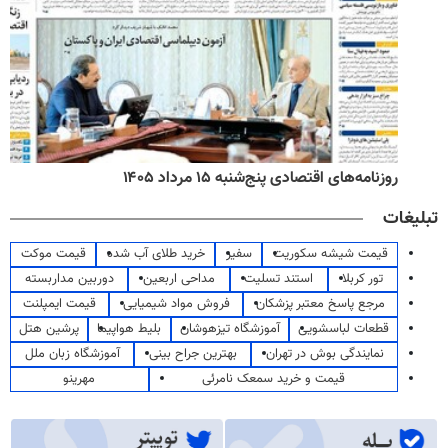
روزنامه‌های اقتصادی پنج‌شنبه ۱۵ مرداد ۱۴۰۵
تبلیغات
قیمت شیشه سکوریت
سفیر
خرید طلای آب شده
قیمت موکت
تور کربلا
استند تسلیت
مداحی اربعین
دوربین مداربسته
مرجع پاسخ معتبر پزشکان
فروش مواد شیمیایی
قیمت ایمپلنت
قطعات لباسشویی
آموزشگاه تیزهوشان
بلیط هواپیما
پرشین هتل
نمایندگی بوش در تهران
بهترین جراح بینی
آموزشگاه زبان ملل
قیمت و خرید سمعک نامرئی
مهرینو