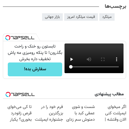
برچسب‌ها
میلگرد
قیمت میلگرد امروز
بازار جهانی
تابستون رو خنک و راحت
بگذرون! تا پنکه رومیزی مه پاش
تخفیف داره بخرش
سفارش بده!
مطالب پیشنهادی
اگر میخوای
شست و شوی
فرم خود را در
تا کی می‌خوای
ایمپلنت کنی
عمقی کبد با
بزرگترین
قرص زانودرد
الان وقتشه |
دمنوش سم زدای
جشنواره ایمپلنت
بخوری؟ یکبار
فقط با ۲۵
گیاهی
تهران پر کنید ! |
اصولی درمانش