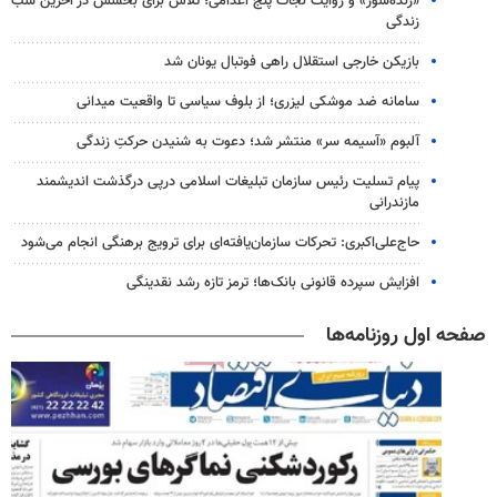
«زنده‌شور» و روایت نجات پنج اعدامی؛ تلاش برای بخشش در آخرین شب
زندگی
بازیکن خارجی استقلال راهی فوتبال یونان شد
سامانه ضد موشکی لیزری؛ از بلوف سیاسی تا واقعیت میدانی
آلبوم «آسیمه سر» منتشر شد؛ دعوت به شنیدن حرکتِ زندگی
پیام تسلیت رئیس سازمان تبلیغات اسلامی درپی درگذشت اندیشمند
مازندرانی
حاج‌علی‌اکبری: تحرکات سازمان‌یافته‌ای برای ترویج برهنگی انجام می‌شود
افزایش سپرده قانونی بانک‌ها؛ ترمز تازه رشد نقدینگی
صفحه اول روزنامه‌ها