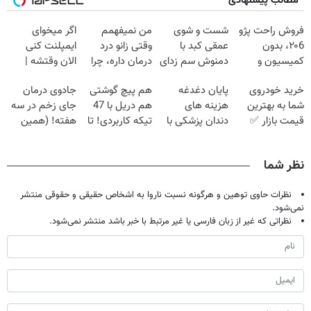
مطالب پیشنهادی
فروش راحت پژو
شست و شوی
من نمیفهمم
اگر میخوای
۲۰6، بدون
عمقی کبد با
وقتی زانو درد
ایمپلنت کنی
کمیسیون و
دمنوش سم زدای
درمان داره، چرا
الان وقتشه |
دردسر
گیاهی
دردش رو داری
فقط با ۲۵
خرید خودروی
پایان دغدغه
هم پیچ گوشتی
جادوی درمان
تحمل میکنی؟❗
میلیون تومان!!!
شما به بهترین
هزینه های
هم دریل با 47
جای زخم در سه
قیمت بازار ✅
دندان پزشکی با
تیکه کاربردی! تا
هفته! (همین
پک سفید کننده
تخفیف داره
حالا رایگان
خانگی
بخرش!🔥
صحبت کنید)
نظر شما
نظرات حاوی توهین و هرگونه نسبت ناروا به اشخاص حقیقی و حقوقی منتشر
نمی‌شود.
نظراتی که غیر از زبان فارسی یا غیر مرتبط با خبر باشد منتشر نمی‌شود.