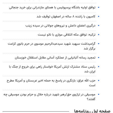
توافق اولیه باشگاه پرسپولیس با همتای مازندرانی برای خرید جنجالی
کامیون با راننده ۸ ساله در اصفهان توقیف شد
درگیری اعضای داعش و نیروهای جولانی در سیده زینب
ترکیه: توافق مکه ائتلافی موازی با ناتو نیست
گرامیداشت سپهبد شهید سیدعبدالرحیم موسوی در حرم بانوی کرامت
برگزار شد
تمجید رسانه آلبانیایی از عملکرد آسانی مقابل استقلال خوزستان
رئیس ستاد مشترک ارتش آمریکا خواستار راهی برای خروج از جنگ با
ایران شد
حزب الله عراق: بازنگری در پاسخ به حمله اخیر عربستان و آمریکا مطرح
است
موسیقی در ترازوی حق/رهبر شهید درباره حلال و حرام بودن موسیقی چه
گفتند؟
صفحه اول روزنامه‌ها