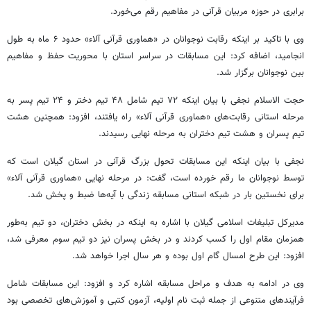
برابری در حوزه مربیان قرآنی در مفاهیم رقم می‌خورد.
وی با تاکید بر اینکه رقابت نوجوانان در «هماوری قرآنی آلاء» حدود ۶ ماه به طول
انجامید، اضافه کرد: این مسابقات در سراسر استان با محوریت حفظ و مفاهیم
بین نوجوانان برگزار شد.
حجت الاسلام نجفی با بیان اینکه ۷۲ تیم شامل ۴۸ تیم دختر و ۲۴ تیم پسر به
مرحله استانی رقابت‌های «هماوری قرآنی آلاء» راه یافتند، افزود: همچنین هشت
تیم پسران و هشت تیم دختران به مرحله نهایی رسیدند.
نجفی با بیان اینکه این مسابقات تحول بزرگ قرآنی در استان گیلان است که
توسط نوجوانان ما رقم خورده است، گفت: در مرحله نهایی «هماوری قرآنی آلاء»
برای نخستین بار در شبکه استانی مسابقه زندگی با آیه‌ها ضبط و پخش شد.
مدیرکل تبلیغات اسلامی گیلان با اشاره به اینکه در بخش دختران، دو تیم به‌طور
همزمان مقام اول را کسب کردند و در بخش پسران نیز دو تیم سوم معرفی شد،
افزود: این طرح امسال گام اول بوده و هر سال اجرا خواهد شد.
وی در ادامه به هدف و مراحل مسابقه اشاره کرد و افزود: این مسابقات شامل
فرآیندهای متنوعی از جمله ثبت نام اولیه، آزمون کتبی و آموزش‌های تخصصی بود