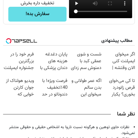
تخفیف داره بخرش
سفارش بده!
مطالب پیشنهادی
اگر میخوای
شست و شوی
پایان دغدغه
فرم خود را در
ایمپلنت کنی
عمقی کبد با
هزینه های
بزرگترین
الان وقتشه |
دمنوش سم زدای
دندان پزشکی با
جشنواره ایمپلنت
فقط با ۲۵
گیاهی
پک سفید کننده
تهران پر کنید ! |
تا کی می‌خوای
اگه عمر طولانی و
فرصت ویژه! با
ویدیو هولناک از
میلیون تومان!!!
خانگی
فقط ۲۵ میلیون
قرص زانودرد
بدن سالم
40٪تخفیف
جوان کارتن
بخوری؟ یکبار
میخوای این
دندوناتو در حد
خوابی که
اصولی درمانش
نوشیدنی رو با
کامپوزیت سفید
میلیاردر شد.
کن
تخفیف بخر
کن
آموزش رایگان
نظر شما
نظرات حاوی توهین و هرگونه نسبت ناروا به اشخاص حقیقی و حقوقی منتشر
نمی‌شود.