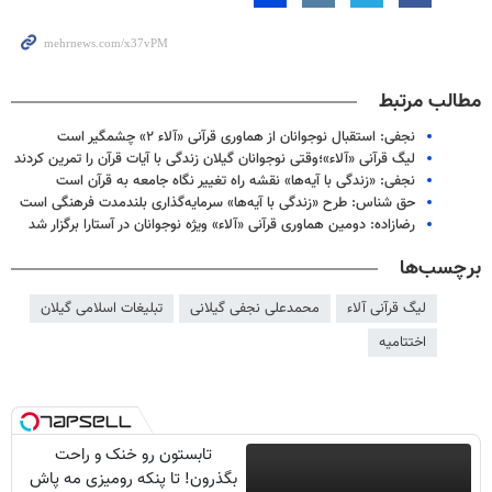
مطالب مرتبط
نجفی: استقبال نوجوانان از هماوری قرآنی «آلاء ۲» چشمگیر است
لیگ قرآنی «آلاء»؛وقتی نوجوانان گیلان زندگی با آیات قرآن را تمرین کردند
نجفی: «زندگی با آیه‌ها» نقشه راه تغییر نگاه جامعه به قرآن است
حق شناس: طرح «زندگی با آیه‌ها» سرمایه‌گذاری بلندمدت فرهنگی است
رضازاده: دومین هماوری قرآنی «آلاء» ویژه نوجوانان در آستارا برگزار شد
برچسب‌ها
لیگ قرآنی آلاء
محمدعلی نجفی گیلانی
تبلیغات اسلامی گیلان
اختتامیه
تابستون رو خنک و راحت
بگذرون! تا پنکه رومیزی مه پاش