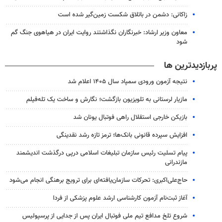
زاکانی: دشمن در باتلاق شکست زمین‌گیر شده است
معاون وزیر ارشاد: خبرنگاران نگذاشتند روایت ایران در هیاهوی جنگ گم
شود
پربازدیدترین ها
نتیجه آزمون ورودی سمپاد سال ۱۴۰۵ اعلام شد
مازیار لرستانی به تلویزیون بازگشت؛ نگارش و ساخت یک تله‌فیلم
بازیکن خارجی استقلال راهی فوتبال یونان شد
افزایش سپرده قانونی بانک‌ها؛ ترمز تازه رشد نقدینگی
پیام تسلیت رئیس سازمان تبلیغات اسلامی درپی درگذشت اندیشمند
مازندرانی
حاج‌علی‌اکبری: تحرکات سازمان‌یافته‌ای برای ترویج برهنگی انجام می‌شود
آغاز ثبت‌نام‌ آزمون کارشناسی ارشد علوم پزشکی از فردا
شروع تلخ مدافع تیم ملی فوتبال ایران پس از جدایی از پرسپولیس