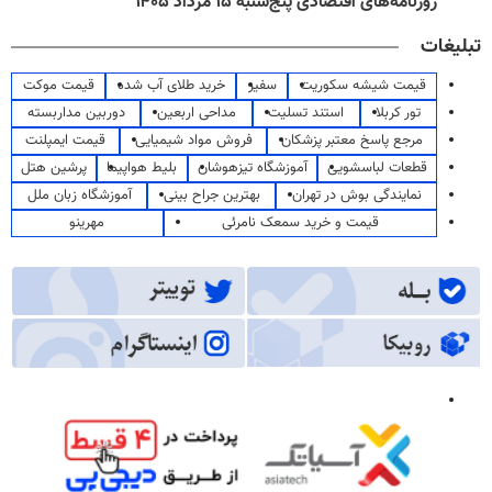
روزنامه‌های اقتصادی پنج‌شنبه ۱۵ مرداد ۱۴۰۵
تبلیغات
قیمت شیشه سکوریت
سفیر
خرید طلای آب شده
قیمت موکت
تور کربلا
استند تسلیت
مداحی اربعین
دوربین مداربسته
مرجع پاسخ معتبر پزشکان
فروش مواد شیمیایی
قیمت ایمپلنت
قطعات لباسشویی
آموزشگاه تیزهوشان
بلیط هواپیما
پرشین هتل
نمایندگی بوش در تهران
بهترین جراح بینی
آموزشگاه زبان ملل
قیمت و خرید سمعک نامرئی
مهرینو