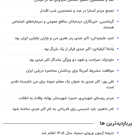
تجمع مردم آستارا در صد و شصتمین شب اقتدار
گرشاسبی: خبرنگاران دیده‌بانان منافع عمومی و سرمایه‌های اجتماعی
هستند
امید علیمردانی: اکبر عبدی پدر هنری من و چارلی چاپلین ایران بود
پانته‌آ کیقبادی: اکبر عبدی فراتر از یک بازیگر بود
داودنژاد: صراحت و تعهد دو ویژگی ماندگار اکبر عبدی بود
موافقت مشروط آمریکا برای برداشتن محاصره دریایی ایران
تقی پور: اکبر عبدی به عنوان یک معلم نمونه برای من شایسته تقدیر
است
مردم روستای شهیدپرور «بنیز» شهرستان بهاباد وفادار به انقلاب
نادر داهیم: باید تندیسی برای قدردانی به نام اکبر عبدی ساخته شود
پربازدیدترین ها
نتیجه آزمون ورودی سمپاد سال ۱۴۰۵ اعلام شد