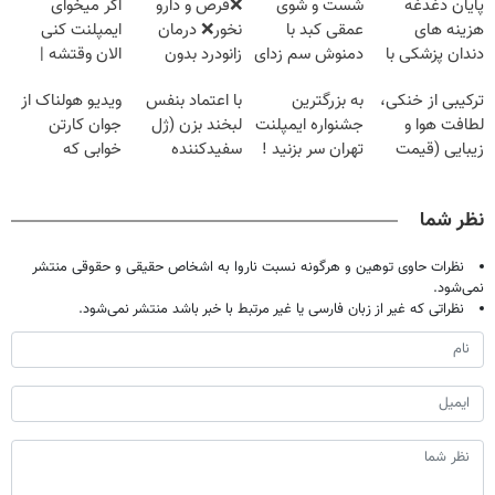
پایان دغدغه
شست و شوی
❌قرص‌ و دارو
اگر میخوای
هزینه های
عمقی کبد با
نخور❌ درمان
ایمپلنت کنی
دندان پزشکی با
دمنوش سم زدای
زانودرد بدون
الان وقتشه |
پک سفید کننده
گیاهی
قرص
فقط با ۲۵
ترکیبی از خنکی،
به بزرگترین
با اعتماد بنفس
ویدیو هولناک از
خانگی
میلیون تومان!!!
لطافت هوا و
جشنواره ایمپلنت
لبخند بزن (ژل
جوان کارتن
زیبایی (قیمت
تهران سر بزنید !
سفیدکننده
خوابی که
باور نکردنی!)
| فقط ۲۵
دندان40%تخفیف)
میلیاردر شد.
میلیون !
آموزش رایگان
نظر شما
نظرات حاوی توهین و هرگونه نسبت ناروا به اشخاص حقیقی و حقوقی منتشر
نمی‌شود.
نظراتی که غیر از زبان فارسی یا غیر مرتبط با خبر باشد منتشر نمی‌شود.