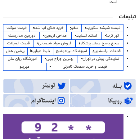
است
تبلیغات
قیمت شیشه سکوریت
سفیر
خرید طلای آب شده
قیمت موکت
تور کربلا
استند تسلیت
مداحی اربعین
دوربین مداربسته
مرجع پاسخ معتبر پزشکان
فروش مواد شیمیایی
قیمت ایمپلنت
قطعات لباسشویی
آموزشگاه تیزهوشان
بلیط هواپیما
پرشین هتل
نمایندگی بوش در تهران
بهترین جراح بینی
آموزشگاه زبان ملل
قیمت و خرید سمعک نامرئی
مهرینو