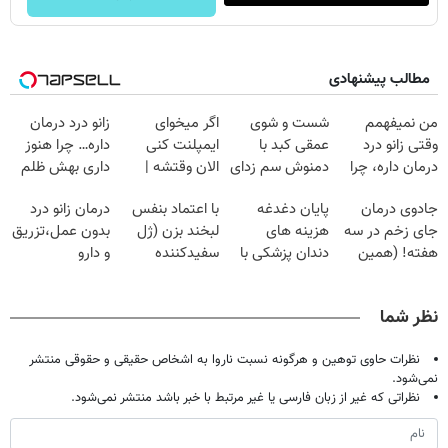
مطالب پیشنهادی
من نمیفهمم
شست و شوی
اگر میخوای
زانو درد درمان
وقتی زانو درد
عمقی کبد با
ایمپلنت کنی
داره… چرا هنوز
درمان داره، چرا
دمنوش سم زدای
الان وقتشه |
داری بهش ظلم
دردش رو داری
گیاهی
فقط با ۲۵
می‌کنی؟
جادوی درمان
پایان دغدغه
با اعتماد بنفس
درمان زانو درد
تحمل میکنی؟❗
میلیون تومان!!!
جای زخم در سه
هزینه های
لبخند بزن (ژل
بدون عمل،تزریق
هفته! (همین
دندان پزشکی با
سفیدکننده
و دارو
حالا رایگان
پک سفید کننده
دندان40%تخفیف)
(◂پرسش‌نامه)
صحبت کنید)
خانگی
نظر شما
نظرات حاوی توهین و هرگونه نسبت ناروا به اشخاص حقیقی و حقوقی منتشر
نمی‌شود.
نظراتی که غیر از زبان فارسی یا غیر مرتبط با خبر باشد منتشر نمی‌شود.