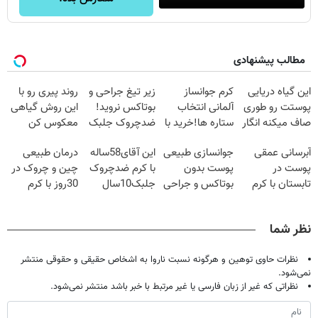
مطالب پیشنهادی
این گیاه دریایی
کرم جوانساز
زیر تیغ جراحی و
روند پیری رو با
پوستت رو طوری
آلمانی انتخاب
بوتاکس نروید!
این روش گیاهی
صاف میکنه انگار
ستاره ها!خرید با
ضدچروک جلبک
معکوس کن
20سال جوون
تخفیف
با40%تخفیف
آبرسانی عمقی
جوانسازی طبیعی
این آقای58ساله
درمان طبیعی
شدی🔥
پوست در
پوست بدون
با کرم ضدچروک
چین و چروک در
تابستان با کرم
بوتاکس و جراحی
جلبک10سال
30روز با کرم
جوانساز آلمانی!
😳! خرید با
جوان
جوانساز
تخفیف ویژه
شد(سفارش با
آلمانی(45%تخفیف)
نظر شما
تخفیف)
نظرات حاوی توهین و هرگونه نسبت ناروا به اشخاص حقیقی و حقوقی منتشر
نمی‌شود.
نظراتی که غیر از زبان فارسی یا غیر مرتبط با خبر باشد منتشر نمی‌شود.