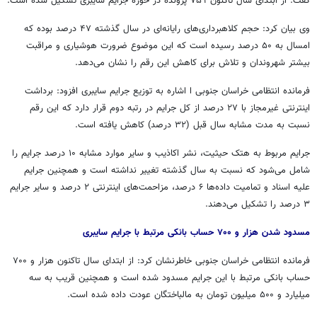
گفت: از ابتدای سال تاکنون ۷۵۹ پرونده در حوزه جرایم سایبری تشکیل شده است.
وی بیان کرد: حجم کلاهبرداری‌های رایانه‌ای در سال گذشته ۴۷ درصد بوده که
امسال به ۵۰ درصد رسیده است که این موضوع ضرورت هوشیاری و مراقبت
بیشتر شهروندان و تلاش برای کاهش این رقم را نشان می‌دهد.
فرمانده انتظامی خراسان جنوبی
ا
اشاره به توزیع جرایم سایبری افزود: برداشت
اینترنتی غیرمجاز با ۲۷ درصد از کل جرایم در رتبه دوم قرار دارد که این رقم
نسبت به مدت مشابه سال قبل (۳۲ درصد) کاهش یافته است.
جرایم مربوط به
هتک
حیثیت، نشر اکاذیب و سایر موارد مشابه ۱۰ درصد جرایم را
شامل می‌شود که نسبت به سال گذشته تغییر نداشته است و همچنین جرایم
علیه اسناد و تمامیت داده‌ها ۶ درصد، مزاحمت‌های اینترنتی ۲ درصد و سایر جرایم
۳ درصد را تشکیل می‌دهند.
مسدود شدن هزار و ۷۰۰ حساب بانکی مرتبط با جرایم سایبری
فرمانده انتظامی خراسان جنوبی خاطرنشان کرد: از ابتدای سال تاکنون هزار و ۷۰۰
حساب بانکی مرتبط با این جرایم مسدود شده است و همچنین قریب به سه
میلیارد و ۵۰۰ میلیون تومان به مالباختگان عودت داده شده است.