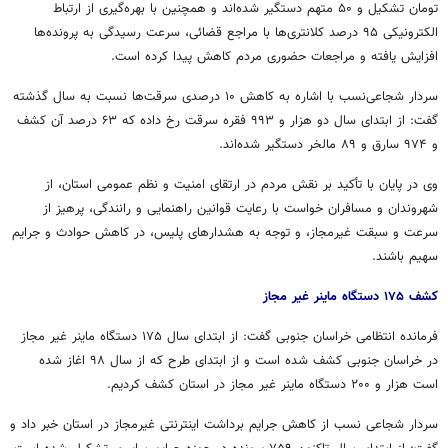
تومان تشکیل و ۵۰ متهم دستگیر شده‌اند و همچنین با بهره‌گیری از ارتباط
الکترونیکی ۹۵ درصد کلانتری‌ها با مراجع قضائی، سرعت رسیدگی به پرونده‌ها
افزایش یافته و مراجعات حضوری مردم کاهش پیدا کرده است.
سردار شجاعی‌نسب با اشاره به کاهش ۱۰ درصدی سرقت‌ها نسبت به سال گذشته
گفت: از ابتدای سال دو هزار و ۹۹۳ فقره سرقت رخ داده که ۶۳ درصد آن کشف
و ۹۷۴ سارق و ۸۹
مالخر
دستگیر شده‌اند.
وی در پایان با تأکید بر نقش مردم در ارتقای امنیت و نظم عمومی استان، از
شهروندان و مسافران خواست با رعایت قوانین راهنمایی و رانندگی، پرهیز از
سرعت و سبقت غیرمجاز، و توجه به هشدارهای پلیس، در کاهش حوادث و جرایم
سهیم باشند.
کشف ۱۷۵ دستگاه
ماینر
غیر مجاز
فرمانده انتظامی خراسان جنوبی گفت: از ابتدای سال ۱۷۵ دستگاه
ماینر
غیر مجاز
در خراسان جنوبی کشف شده است و از ابتدای طرح که از سال ۹۸
اغاز
شده
است هزار و ۲۰۰ دستگاه
ماینر
غیر مجاز در استان کشف کردیم.
سردار شجاعی نسب از کاهش جرایم برداشت اینترنتی غیرمجاز در استان خبر داد و