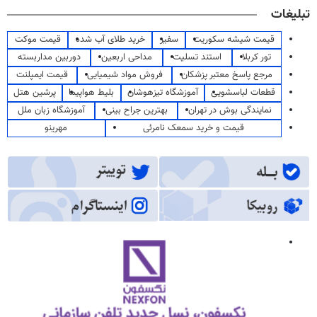
تبلیغات
قیمت شیشه سکوریت
سفیر
خرید طلای آب شده
قیمت موکت
تور کربلا
استند تسلیت
مداحی اربعین
دوربین مداربسته
مرجع پاسخ معتبر پزشکان
فروش مواد شیمیایی
قیمت ایمپلنت
قطعات لباسشویی
آموزشگاه تیزهوشان
بلیط هواپیما
پرشین هتل
نمایندگی بوش در تهران
بهترین جراح بینی
آموزشگاه زبان ملل
قیمت و خرید سمعک نامرئی
مهرینو