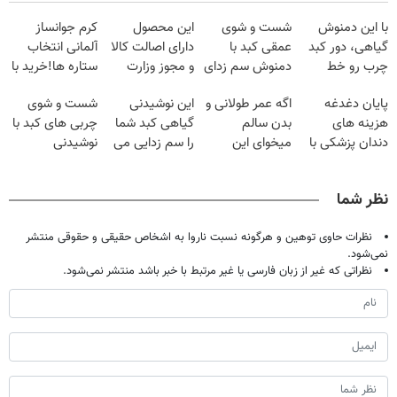
با این دمنوش
شست و شوی
این محصول
کرم جوانساز
گیاهی، دور کبد
عمقی کبد با
دارای اصالت کالا
آلمانی انتخاب
چرب رو خط
دمنوش سم زدای
و مجوز وزارت
ستاره ها!خرید با
بکش!
گیاهی
بهداشت
تخفیف
پایان دغدغه
اگه عمر طولانی و
این نوشیدنی
شست و شوی
است(55%تخفیف)
هزینه های
بدن سالم
گیاهی کبد شما
چربی های کبد با
دندان پزشکی با
میخوای این
را سم زدایی می
نوشیدنی
پک سفید کننده
نوشیدنی رو با
کند (با ضمانت
گیاهی(55%تخفیف)
خانگی
تخفیف بخر
مرجوعی)
نظر شما
نظرات حاوی توهین و هرگونه نسبت ناروا به اشخاص حقیقی و حقوقی منتشر
نمی‌شود.
نظراتی که غیر از زبان فارسی یا غیر مرتبط با خبر باشد منتشر نمی‌شود.