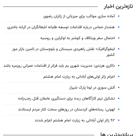
تازه‌ترین اخبار
آماده سازی مواکب برای میزبانی از زائران رضوی
هشدار حماس درباره اقدامات توسعه طلبانه اشغالگران در کرانه باختری
احتمال سفر ویتکاف و کوشنر به اوکراین و روسیه
اینفوگرافیک؛ نقش راهبردی سیستان و بلوچستان در تامین بازار موز
کشور
ذاکری هرندی: مدیریت شهری بم باید فراتر از اقدامات عمرانی روزمره باشد
اعزام زائر اولی‌های آبادانی به زیارت امام هشتم
آتش سوزی در لونا پارک شیراز
تشکیل تیم کارآگاهان زبده برای دستگیری عاملان قتل رجب‌زاده
لهونی: رسانه‌های کردستان در روزهای سخت کنار مردم ایستادند
۹۲ زائر اولی آبادانی به زیارت امام هشتم اعزام شدند
پربازدیدترین ها