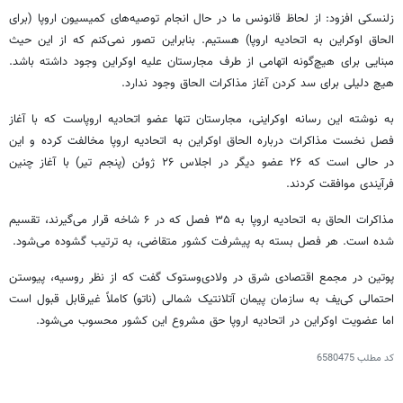
زلنسکی افزود: از لحاظ قانونس ما در حال انجام توصیه‌های کمیسیون اروپا (برای
الحاق اوکراین به اتحادیه اروپا) هستیم. بنابراین تصور نمی‌کنم که از این حیث
مبنایی برای هیچ‌گونه اتهامی از طرف مجارستان علیه اوکراین وجود داشته باشد.
هیچ دلیلی برای سد کردن آغاز مذاکرات الحاق وجود ندارد.
به نوشته این رسانه اوکراینی، مجارستان تنها عضو اتحادیه اروپاست که با آغاز
فصل نخست مذاکرات درباره الحاق اوکراین به اتحادیه اروپا مخالفت کرده و این
در حالی است که ۲۶ عضو دیگر در اجلاس ۲۶ ژوئن (پنجم تیر) با آغاز چنین
فرآیندی موافقت کردند.
مذاکرات الحاق به اتحادیه اروپا به ۳۵ فصل که در ۶ شاخه قرار می‌گیرند، تقسیم
شده است. هر فصل بسته به پیشرفت کشور متقاضی، به ترتیب گشوده می‌شود.
پوتین در مجمع اقتصادی شرق در
ولادی‌وستوک
گفت که از نظر روسیه، پیوستن
احتمالی کی‌یف به سازمان پیمان آتلانتیک شمالی (ناتو) کاملاً غیرقابل قبول است
اما عضویت اوکراین در اتحادیه اروپا حق مشروع این کشور محسوب می‌شود.
کد مطلب
6580475