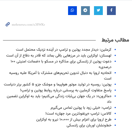
مطالب مرتبط
کرملین: دیدار مجدد پوتین و ترامپ در آینده نزدیک محتمل است
لهستان: اوکراین باید در مرزهایی باقی بماند که قادر به دفاع از آن است
دعوت پوتین از زلنسکی برای مذاکره در مسکو با «ضمانت امنیتی ۱۰۰
درصدی»
اتحادیه اروپا به دنبال تدوین تحریم‌های مشترک با آمریکا علیه روسیه
است
پوتین: روسیه در تولید موتور هواپیما و موشک جزو ۵ کشور برتر دنیاست
پاسخ متفاوت کرملین به پرسشی درباره روابط پوتین و ترامپ!
«ماکرون»: در یک جهان بی‌ثبات زندگی می‌کنیم؛ باید به اوکراین تضمین
داد
ترامپ: خیلی زود با پوتین تماس می‌گیرم
کالاس: ترامپ «پرنفوذترین مرد جهان» است!
طرح اروپا برای اعزام بیش از ۱۰،۰۰۰ نیرو به اوکراین
خط‌ونشان اوربان برای زلنسکی