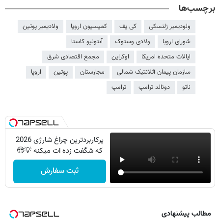
برچسب‌ها
ولودیمیر زلنسکی
کی یف
کمیسیون اروپا
ولادیمیر پوتین
شورای اروپا
ولادی وستوک
آنتونیو کاستا
ایالات متحده امریکا
اوکراین
مجمع اقتصادی شرق
سازمان پیمان آتلانتیک شمالی
مجارستان
پوتین
اروپا
ناتو
دونالد ترامپ
ترامپ
پرکاربردترین چراغ شارژی 2026
که شگفت زده ات میکنه 💡😍
ثبت سفارش
مطالب پیشنهادی