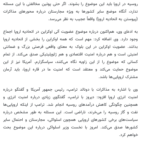
روسیه در اروپا باید این موضوع را بشوند. اگر حتی پوتین مخالفتی با این مسئله
ندارد، آنگاه موضع سایر کشورها به ویژه مجارستان درباره محورهای مذاکرات
(پیوستن به اتحادیه اروپا) واقعاً عجیب به نظر می‌رسد.
به ادعای وی، هم‌اکنون درباره موضوع عضویت آتی اوکراین در اتحادیه اروپا اجماع
وجود دارد. وی اضافه کرد: مهم است که همه اوکراین را بخشی از اتحادیه اروپا
بدانند. عضویت اوکراین در این بلوک به معنای واقعی فرصتی بزرگ و ضمانتی
امنیتی است و هم درباره امنیت اقتصادی و هم ژئوپلیتیکی صدق می‌کند. از تمام
کسانی که موضوع را از این زاویه نگاه می‌کنند، سپاسگزارم. آمریکا نیز از این
موضوع حمایت می‌کند و معتقد است که امنیت ما در قاره اروپا، باید آرمان
مشترک اروپایی‌ها باشد.
وی با اشاره به مذاکرات با دونالد ترامپ، رئیس جمهور آمریکا و گفتگو درباره
امنیت انرژی اروپا افزود: دیروز با ترامپ، گفتگوی زیادی درباره امنیت انرژی و
همچنین چگونگی کاهش درآمدهای روسیه انجام شد. ترامپ از اینکه اروپایی‌ها
نفت و گاز روسیه را می‌خرند، ناراضی است. این مسئله به طور مشخص درباره
سیاست‌های برخی کشورهای اروپایی همچون اسلواکی، مجارستان و احتمال سایر
کشورها صدق می‌کند. امروز با نخست وزیر اسلواکی درباره این موضوع بحث
خواهم کرد.