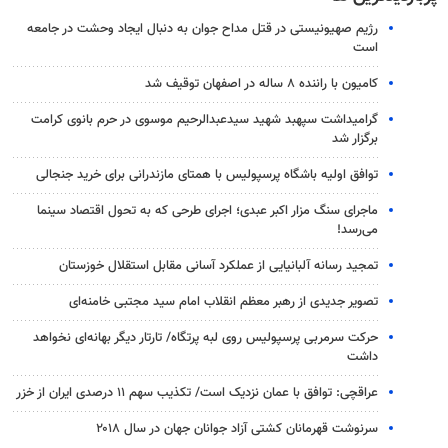
رژیم صهیونیستی در قتل مداح جوان به دنبال ایجاد وحشت در جامعه
است
کامیون با راننده ۸ ساله در اصفهان توقیف شد
گرامیداشت سپهبد شهید سیدعبدالرحیم موسوی در حرم بانوی کرامت
برگزار شد
توافق اولیه باشگاه پرسپولیس با همتای مازندرانی برای خرید جنجالی
ماجرای سنگ مزار اکبر عبدی؛ اجرای طرحی که به تحول اقتصاد سینما
می‌رسد!
تمجید رسانه آلبانیایی از عملکرد آسانی مقابل استقلال خوزستان
تصویر جدیدی از رهبر معظم انقلاب امام سید مجتبی خامنه‌ای
حرکت سرمربی پرسپولیس روی لبه پرتگاه/ تارتار دیگر بهانه‌ای نخواهد
داشت
عراقچی: توافق با عمان نزدیک است/ تکذیب سهم ۱۱ درصدی ایران از خزر
سرنوشت قهرمانان کشتی آزاد جوانان جهان در سال ۲۰۱۸