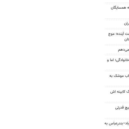
به همسایگان
ان
 کشور در ۷۲ ساعت آینده؛ موج
 می‌دهم
انوادگی؛ اما و
رتاب موشک به
گ کابینه اش
یچ قدرتی
اد–بندرعباس به