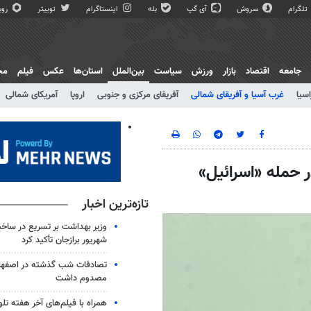
تلگرام
سروش
آی گپ
بله
اینستاگرام
توییتر
روبی
جامعه
اقتصاد
بازار
ورزش
سیاست
بین‌الملل
استان‌ها
عکس
فیلم
مج
اسیا
غرب آسیا و آفریقای شمالی
آفریقای مرکزی و جنوبی
اروپا
آمریکای شمالی
 حمله «اسرائیل»
تازه‌ترین اخبار
شهریور برازجان تأکید کرد
مصدوم داشت
همراه با فیلم‌های آخر هفته تلو