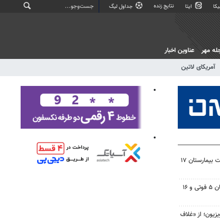
نتایج زنده
کا
ایتا
جداول لیگ
له مهر
عناوین اخبار
آمریکای لاتین
وزیر بهداشت بر تسریع در ساخت بیمارستان ۱۷
تصادفات شب گذشته در اصفهان ۵ فوتی و ۱۶
یزیون؛ از «غلاف