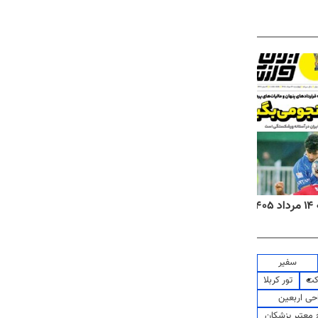
۱
روزنامه‌های صبح چهارشنبه ۱۴ مرداد ۱۴۰۵
روزنا
سفیر
کت
تور کربلا
حی اربعین
معتبر پزشکان