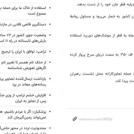
دپایه قطر جان خود را از دست بدهد.
استفاده از خاک ما برای حمله 
ممنوع است
ن کشور به شمار می‌رود و مسئول روابط
دستگیری قاضی قلابی در مازندر
وضعیت جوی
له به قطر از موشک‌های دوربرد استفاده
بارش‌های تابستانه در راه ۱۱ استان
ترامپ: توافق با ایران را ترجیح
وال استریت ژورنال در ادامه مدعی شد که هشت فروند اف -۱۵ و چهار فروند اف -۳۵ به سمت دریای سرخ پرواز کرده
از حذف نام همسر تا تغییر نام خ
اگرهای تعویض شناسنامه
 حمله تجاوزکارانه محل نشست رهبران
بازداشت ارسال‌کننده تصاویر پ
 پیدا کند.
رسانه‌های معاند در یزد
افزایش خشم ترامپ از وزیر جن
پس از تجاوز به ایران
پزشکیان: اگر با مردم باشیم، ه
نمی‌تواند زمین‌گیرمان کند
محدودیت تردد در محور حاجی‌آب
دلیل اجرای عملیات راهسازی