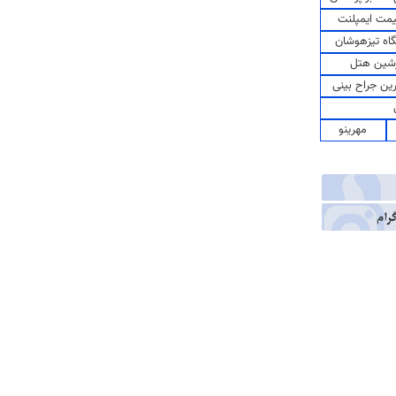
مت ایمپلنت
اه تیزهوشان
شین هتل
رین جراح بینی
مهرینو