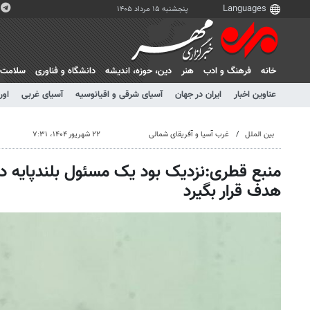
پنجشنبه ۱۵ مرداد ۱۴۰۵
خانه
فرهنگ و ادب
هنر
دين، حوزه، انديشه
دانشگاه و فناوری
سلامت
عناوین اخبار
ایران در جهان
آسیای شرقی و اقیانوسیه
آسیای غربی
اور
بین الملل
غرب آسیا و آفریقای شمالی
۲۲ شهریور ۱۴۰۴، ۷:۳۱
منبع قطری:نزدیک بود یک مسئول بلندپایه در
هدف قرار بگیرد