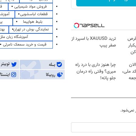
فروش مواد شیمیایی
قی
قطعات لباسشویی
آموزشگ
بلیط هواپیما
پر
نمایندگی بوش در تهران
بهت
آموزشگاه زبان ملل
قرص
ترید XAUUSD با اسپرد از
قیمت و خرید سمعک نامرئی
کبار
صفر پیپ
کن
لان
چرا هنوز داری با درد راه
کد ملی،
میری؟ وقتی راه درمان
جعه
جلو پاته!
نمی‌شود.