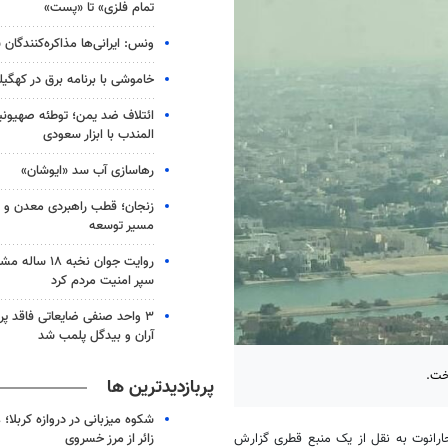
تمام فلزی» تا «پست»
ونس: ایرانی‌ها مذاکره‌کنندگ
خاموشی با برنامه برق در کهگیل
ائتلاف ضد یمن؛ توطئه صهیونی
المندب با ابزار سعودی
رهاسازی آب سد «ایوشان»
زنجان؛ قطب راهبردی معدن و 
مسیر توسعه
روایت جوان نخبه
سپر امنیت مردم کرد
۳ واحد صنفی ضایعاتی فاقد پ
آران و بیدگل پلمب شد
خت.
پربازدیدترین ها
شکوه میزبانی در دروازه کربلا؛
زائر از مرز خسروی
حارانوت به نقل از یک منبع قطری گزارش