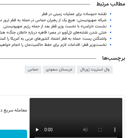
مطالب مرتبط
نقشه «موساد» برای عملیات زمینی در قطر
شبکه صهیونیستی: هیچ‌ یک از رهبران حماس در حمله به قطر ترور ن
نشست «ترامپ» با نخست وزیر قطر بعد از حمله رژیم صهیونیستی
خنثی شدن نقشه‌های تل‌آویو در مصر؛ قاهره درباره «اعلان جنگ» هشد
واشنگتن پست: حمله به قطر اعتماد کشورهای عربی به آمریکا را کمتر
نخست‌وزیر قطر: اقدامات لازم برای حفظ حاکمیت‌مان را انجام خواهیم
برچسب‌ها
وال استریت ژورنال
عربستان سعودی
حماس
روزنامه‌های صبح چهارشنبه ۱۴ مرداد ۱۴۰۵
روزنام
معامله سریع در 