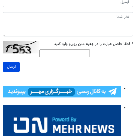
*
لطفا حاصل عبارت را در جعبه متن روبرو وارد کنید
ارسال