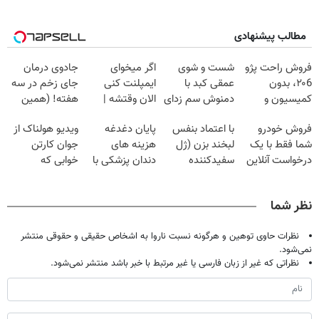
مطالب پیشنهادی
فروش راحت پژو
شست و شوی
اگر میخوای
جادوی درمان
۲۰6، بدون
عمقی کبد با
ایمپلنت کنی
جای زخم در سه
کمیسیون و
دمنوش سم زدای
الان وقتشه |
هفته! (همین
دردسر
گیاهی
فقط با ۲۵
حالا رایگان
فروش خودرو
با اعتماد بنفس
پایان دغدغه
ویدیو هولناک از
میلیون تومان!!!
صحبت کنید)
شما فقط با یک
لبخند بزن (ژل
هزینه های
جوان کارتن
درخواست آنلاین
سفیدکننده
دندان پزشکی با
خوابی که
✔
دندان40%تخفیف)
پک سفید کننده
میلیاردر شد.
خانگی
آموزش رایگان
نظر شما
نظرات حاوی توهین و هرگونه نسبت ناروا به اشخاص حقیقی و حقوقی منتشر
نمی‌شود.
نظراتی که غیر از زبان فارسی یا غیر مرتبط با خبر باشد منتشر نمی‌شود.