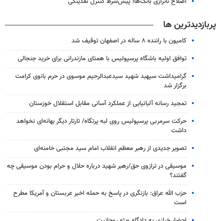
اصلاح ناترازی بانک‌ها؛ پیش‌شرط کنترل نقدینگی
پربازدیدترین ها
کامیون با راننده ۸ ساله در اصفهان توقیف شد
توافق اولیه باشگاه پرسپولیس با همتای مازندرانی برای خرید جنجالی
گرامیداشت سپهبد شهید سیدعبدالرحیم موسوی در حرم بانوی کرامت
برگزار شد
تمجید رسانه آلبانیایی از عملکرد آسانی مقابل استقلال خوزستان
حرکت سرمربی پرسپولیس روی لبه پرتگاه/ تارتار دیگر بهانه‌ای نخواهد
داشت
تصویر جدیدی از رهبر معظم انقلاب امام سید مجتبی خامنه‌ای
موسیقی در ترازوی حق/رهبر شهید درباره حلال و حرام بودن موسیقی چه
گفتند؟
حزب الله عراق: بازنگری در پاسخ به حمله اخیر عربستان و آمریکا مطرح
است
احضار خرازی به دادگاه ویژه روحانیت