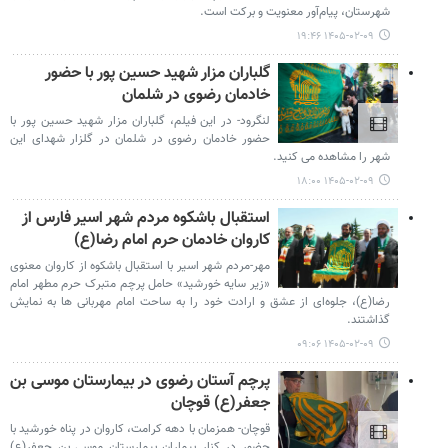
شهرستان، پیام‌آور معنویت و برکت است.
۱۴۰۵-۰۲-۰۹ ۱۹:۴۶
گلباران مزار شهید حسین پور با حضور
خادمان رضوی در شلمان
لنگرود- در این فیلم، گلباران مزار شهید حسین پور با
حضور خادمان رضوی در شلمان در گلزار شهدای این
شهر را مشاهده می کنید.
۱۴۰۵-۰۲-۰۹ ۱۸:۰۰
استقبال باشکوه مردم شهر اسیر فارس از
کاروان خادمان حرم امام رضا(ع)
مهر-مردم شهر اسیر با استقبال باشکوه از کاروان معنوی
«زیر سایه خورشید» حامل پرچم متبرک حرم مطهر امام
رضا(ع)، جلوه‌ای از عشق و ارادت خود را به ساحت امام مهربانی ها به نمایش
گذاشتند.
۱۴۰۵-۰۲-۰۹ ۰۹:۰۶
پرچم آستان رضوی در بیمارستان موسی بن
جعفر(ع) قوچان
قوچان- همزمان با دهه کرامت، کاروان در پناه خورشید با
حضور در کنار بیماران بیمارستان موسی بن جعفر(ع)