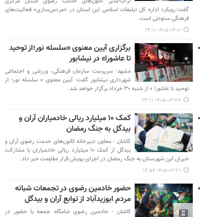
اراک-مدیر کانون‌های خدمت رضوی استان مرکزی
گفت:رویکرد اداره کل تبلبغات اسلامی این استان در «مردمی‌سازی» فعالیت‌های
فرهنگی ستودنی است.
۱۴۰۵-۰۴-۰۱ ۲۲:۱۰
برگزاری آیین معنوی «سلسله نور؛از توحید
تا عاشورا» در نیشابور
مشهد- سرپرست سازمان فرهنگی، ورزشی و اجتماعی
شهرداری نیشابور گفت: آیین معنوی « سلسله نور؛ از
توحید تا عاشورا » از شنبه ۳۰ خرداد برگزار خواهد شد.
۱۴۰۵-۰۳-۲۷ ۲۳:۱۱
کمک ۱۰ میلیارد ریالی خادمیاران آران و
بیدگل به جنگ رمضان
کاشان - معاون دبیرخانه کانون‌های خدمت رضوی آران و
بیدگل از کمک ۱۰ میلیارد ریالی خادمیاران با مشارکت
خیران این شهرستان به جنگ رمضان در اجرای پویش قرار مقاومت خبر داد.
۱۴۰۵-۰۲-۳۱ ۱۲:۵۶
حضور خادمین رضوی در تجمعات شبانه
مردم ابوزیدآباد از توابع آران و بیدگل
کاشان - خادمین رضوی شامگاه جمعه با حضور در