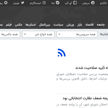
تلگرام
سروش
آی گپ
بله
اینستاگرام
توییتر
روبی
جامعه
اقتصاد
بازار
ورزش
سیاست
بین‌الملل
استان‌ها
عکس
فیلم
مج
یلترها
همه سرویس‌ها
همه انواع خبر
همه باکس‌ها
ین وضعیت بررسی صلاحیت داوطلبان شورای
زئیات آمارها، دلایل قانونی بررسی‌ها و
یجه ضعف نظارت انتخاباتی بود
ه انحلال شورای شهر، آن را پیامد ضعف در