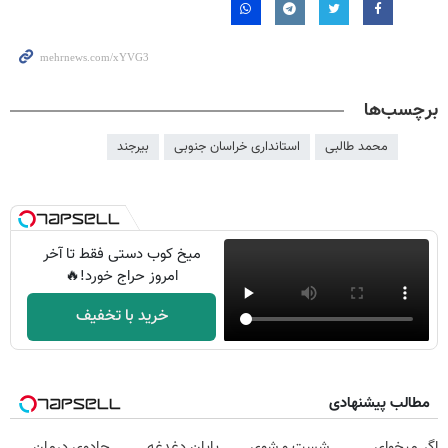
برچسب‌ها
محمد طالبی
استانداری خراسان جنوبی
بیرجند
میخ کوب دستی فقط تا آخر
امروز حراج خورد!🔥
خرید با تخفیف
مطالب پیشنهادی
اگر میخوای
شست و شوی
پایان دغدغه
جادوی درمان