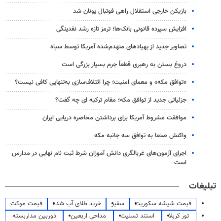
بازیکن خارجی استقلال راهی فوتبال یونان شد
افزایش سپرده قانونی بانک‌ها؛ ترمز تازه رشد نقدینگی
تصاویر جدید از پهپادهای منهدم‌شده آمریکا توسط سپاه
دروغ بستن به رهبری قطعاً جرم بسیار بزرگی است
«توافق مکه» و معمای امنیت؛ چرا ائتلاف‌سازی به‌تنهایی کافی نیست؟
جزئیاتی جدید از توافق مکه؛ مقام ترکیه ای چه گفت؟
موافقت مشروط آمریکا برای برداشتن محاصره دریایی ایران
واکنش صنعا به توافق سه جانبه مکه
اجرای آزمون‌های غربالگری دانش آموزان شرط ثبت نام نهایی در مدارس
است
تبلیغات
قیمت شیشه سکوریت
سفیر
خرید طلای آب شده
قیمت موکت
تور کربلا
استند تسلیت
مداحی اربعین
دوربین مداربسته