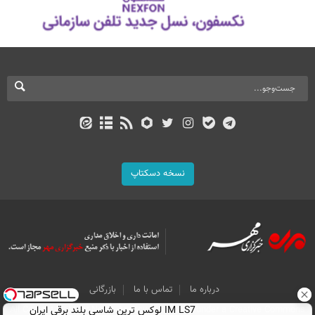
نسخه دسکتاپ
درباره ما
تماس با ما
بازرگانی
IM LS7 لوکس ترین شاسی بلند برقی ایران
All Content by Mehr News Agency is licensed under a Creative Commons