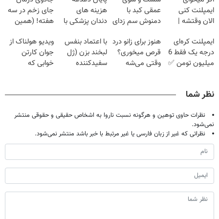
ایمپلنت کنی
عمقی کبد با
هزینه های
جای زخم در سه
الان وقتشه |
دمنوش سم زدای
دندان پزشکی با
هفته! (همین
فقط با ۲۵
گیاهی
پک سفید کننده
حالا رایگان
ایمپلنت کره‌ای
هنوز برای زانو درد
با اعتماد بنفس
ویدیو هولناک از
میلیون تومان!!!
خانگی
صحبت کنید)
درجه یک فقط 6
قرص میخوری؟
لبخند بزن (ژل
جوان کارتن
میلیون تومن ✅
وقتی می‌شه
سفیدکننده
خوابی که
بدون عمل
دندان40%تخفیف)
میلیاردر شد.
درمانش کرد؟؟؟؟
آموزش رایگان
نظر شما
نظرات حاوی توهین و هرگونه نسبت ناروا به اشخاص حقیقی و حقوقی منتشر
نمی‌شود.
نظراتی که غیر از زبان فارسی یا غیر مرتبط با خبر باشد منتشر نمی‌شود.