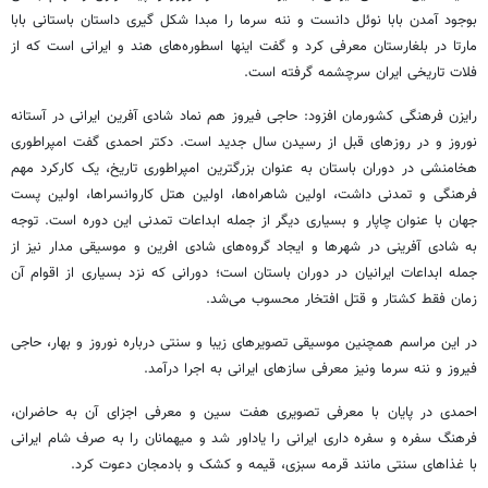
بوجود آمدن بابا نوئل دانست و ننه سرما را مبدا شکل گیری داستان باستانی بابا
مارتا در بلغارستان معرفی کرد و گفت اینها اسطوره‌های هند و ایرانی است که از
فلات تاریخی ایران سرچشمه گرفته است.
رایزن فرهنگی کشورمان افزود: حاجی فیروز هم نماد شادی آفرین ایرانی در آستانه
نوروز و در روزهای قبل از رسیدن سال جدید است. دکتر احمدی گفت امپراطوری
هخامنشی در دوران باستان به عنوان بزرگترین امپراطوری تاریخ، یک کارکرد مهم
فرهنگی و تمدنی داشت، اولین شاهراه‌ها، اولین هتل کاروانسراها، اولین پست
جهان با عنوان چاپار و بسیاری دیگر از جمله ابداعات تمدنی این دوره است. توجه
به شادی آفرینی در شهرها و ایجاد گروه‌های شادی افرین و موسیقی مدار نیز از
جمله ابداعات ایرانیان در دوران باستان است؛ دورانی که نزد بسیاری از اقوام آن
زمان فقط کشتار و قتل افتخار محسوب می‌شد.
در این مراسم همچنین موسیقی تصویرهای زیبا و سنتی درباره نوروز و بهار، حاجی
فیروز و ننه سرما ونیز معرفی سازهای ایرانی به اجرا درآمد.
احمدی در پایان با معرفی تصویری هفت سین و معرفی اجزای آن به حاضران،
فرهنگ سفره و سفره داری ایرانی را یاداور شد و میهمانان را به صرف شام ایرانی
با غذاهای سنتی مانند قرمه سبزی، قیمه و کشک و بادمجان دعوت کرد.