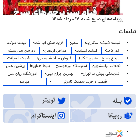
روزنامه‌های صبح شنبه ۱۷ مرداد ۱۴۰۵
تبلیغات
قیمت شیشه سکوریت
سفیر
خرید طلای آب شده
قیمت موکت
تور کربلا
استند تسلیت
مداحی اربعین
دوربین مداربسته
مرجع پاسخ معتبر پزشکان
فروش مواد شیمیایی
قیمت ایمپلنت
قطعات لباسشویی
آموزشگاه تیزهوشان
بلیط هواپیما
پرشین هتل
نمایندگی بوش در تهران
بهترین جراح بینی
آموزشگاه زبان ملل
قیمت و خرید سمعک نامرئی
مهرینو