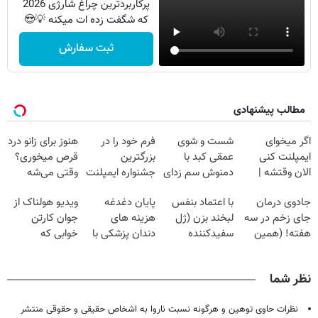
پرکاربردترین چراغ شارژی 2026
که شگفت زده ات میکنه 💡😍
ثبت سفارش
مطالب پیشنهادی
اگر میخوای
شست و شوی
فرم خود را در
هنوز برای زانو درد
ایمپلنت کنی
عمقی کبد با
بزرگترین
قرص میخوری؟
الان وقتشه |
دمنوش سم زدای
جشنواره ایمپلنت
وقتی می‌شه
فقط با ۲۵
گیاهی
تهران پر کنید ! |
بدون عمل
جادوی درمان
با اعتماد بنفس
پایان دغدغه
ویدیو هولناک از
میلیون تومان!!!
فقط ۲۵ میلیون
درمانش کرد؟؟؟؟
جای زخم در سه
لبخند بزن (ژل
هزینه های
جوان کارتن
هفته! (همین
سفیدکننده
دندان پزشکی با
خوابی که
حالا رایگان
دندان40%تخفیف)
پک سفید کننده
میلیاردر شد.
صحبت کنید)
خانگی
آموزش رایگان
نظر شما
نظرات حاوی توهین و هرگونه نسبت ناروا به اشخاص حقیقی و حقوقی منتشر