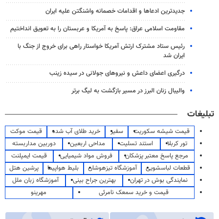
جدیدترین ادعاها و اقدامات خصمانه واشنگتن علیه ایران
مقاومت اسلامی عراق: پاسخ به آمریکا و عربستان را به تعویق انداختیم
رئیس ستاد مشترک ارتش آمریکا خواستار راهی برای خروج از جنگ با
ایران شد
درگیری اعضای داعش و نیروهای جولانی در سیده زینب
والیبال زنان البرز در مسیر بازگشت به لیگ برتر
تبلیغات
قیمت شیشه سکوریت
سفیر
خرید طلای آب شده
قیمت موکت
تور کربلا
استند تسلیت
مداحی اربعین
دوربین مداربسته
مرجع پاسخ معتبر پزشکان
فروش مواد شیمیایی
قیمت ایمپلنت
قطعات لباسشویی
آموزشگاه تیزهوشان
بلیط هواپیما
پرشین هتل
نمایندگی بوش در تهران
بهترین جراح بینی
آموزشگاه زبان ملل
قیمت و خرید سمعک نامرئی
مهرینو