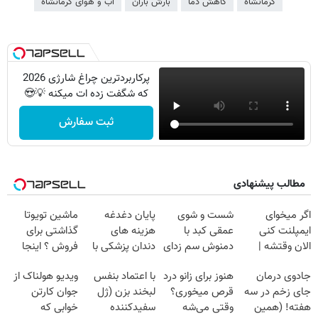
کرمانشاه
کاهش دما
بارش باران
آب و هوای کرمانشاه
پرکاربردترین چراغ شارژی 2026
که شگفت زده ات میکنه 💡😍
ثبت سفارش
مطالب پیشنهادی
اگر میخوای
شست و شوی
پایان دغدغه
ماشین تویوتا
ایمپلنت کنی
عمقی کبد با
هزینه های
گذاشتی برای
الان وقتشه |
دمنوش سم زدای
دندان پزشکی با
فروش ؟ اینجا
فقط با ۲۵
گیاهی
پک سفید کننده
سریع و راحت
جادوی درمان
هنوز برای زانو درد
با اعتماد بنفس
ویدیو هولناک از
میلیون تومان!!!
خانگی
بفروش
جای زخم در سه
قرص میخوری؟
لبخند بزن (ژل
جوان کارتن
هفته! (همین
وقتی می‌شه
سفیدکننده
خوابی که