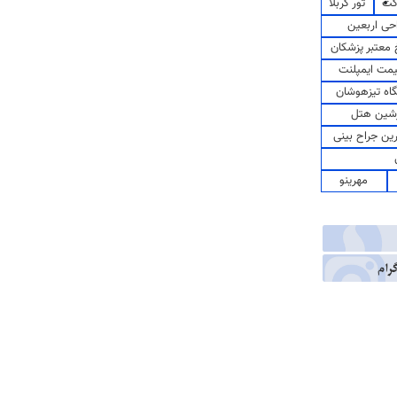
کت
تور کربلا
حی اربعین
معتبر پزشکان
مت ایمپلنت
اه تیزهوشان
شین هتل
رین جراح بینی
مهرینو