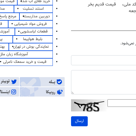
خرید طلای آب شده
قیمت مو
کد ملی،
قیمت قدیم بخر
استند تسلیت
مدا
جعه
دوربین مداربسته
مرجع پاسخ 
فروش مواد شیمیایی
قی
قطعات لباسشویی
آموزشگ
بلیط هواپیما
پر
نمی‌شود.
نمایندگی بوش در تهران
بهت
آموزشگاه زبان ملل
قیمت و خرید سمعک نامرئی
ارسال