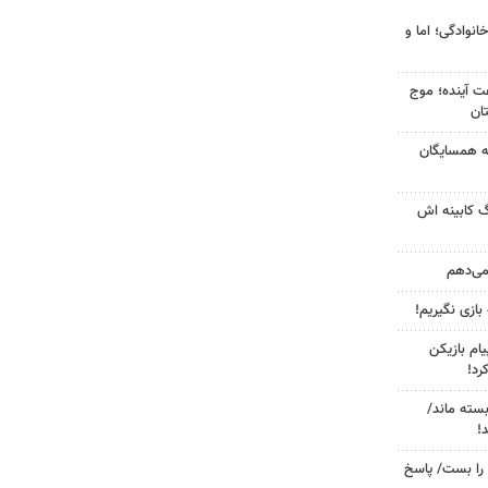
انوادگی؛ اما و
 کشور در ۷۲ ساعت آینده؛ موج
به همسایگان
گ کابینه اش
 می‌دهم
 بازی نگیریم!
ام بازیکن
رد!
بسته ماند/
!
را بست/ پاسخ