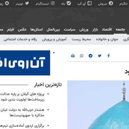
تلگرام
سروش
آی گپ
بله
اینستاگرام
توییتر
روبی
جامعه
اقتصاد
بازار
ورزش
سیاست
بین‌الملل
استان‌ها
عکس
فیلم
مج
گری
جوان و خانواده
محیط زیست
آموزش و پرورش
رفاه و خدمات اجتماعی
د
تازه‌ترین اخبار
پروژه‌ های گیلان بر پایه عدالت
زیرساخت‌ها اولویت‌ بندی شود
هشدار حزب‌الله به دولت لبنان 
مذاکره با صهیونیست‌ها
برگزاری اردوی آماده‌سازی تیم‌ه