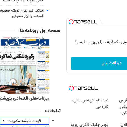
منفی به پیشنهاد چند ایجنت
ائتلاف ضد یمن؛ توطئه صهیونی
المندب با ابزار سعودی
صفحه اول روزنامه‌ها
دریافت وام
‌های ورزشی پنج‌شنبه ۱۵ مرداد ۱۴۰۵
روزنامه‌های اقتصادی پنج‌شنبه ۱۵ مرداد ۰۵
قرص
ثبت نام کن؛خرید کن؛
کبار
نقره ببر
تبلیغات
کن
قیمت شیشه سکوریت
لان
پودر جلبک لاغری رو به