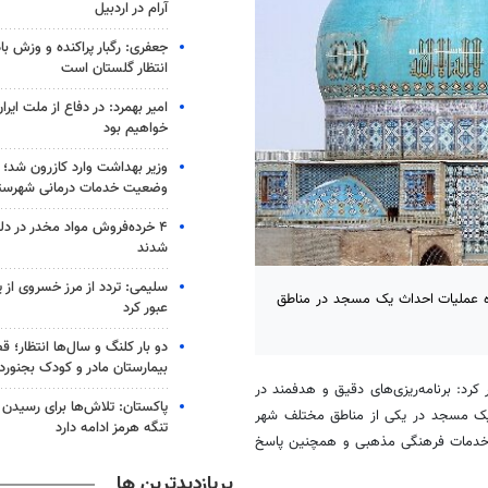
آرام در اردبیل
جعفری: رگبار پراکنده و وزش باد
انتظار گلستان است
امیر بهمرد: در دفاع از ملت ایر
خواهیم بود
وزیر بهداشت وارد کازرون شد؛ 
وضعیت خدمات درمانی شهرست
۴ خرده‌فروش مواد مخدر در دل
شدند
سلیمی: تردد از مرز خسروی از 
ه عملیات احداث یک مسجد در مناطق
عبور کرد
دو بار کلنگ و سال‌ها انتظار؛ ق
بیمارستان مادر و کودک بجنورد
رد: برنامه‌ریزی‌های دقیق و هدفمند در
پاکستان: تلاش‌ها برای رسیدن به
 یک مسجد در یکی از مناطق مختلف شهر
تنگه هرمز ادامه دارد
ت خدمات فرهنگی مذهبی و همچنین پاسخ
پربازدیدترین ها