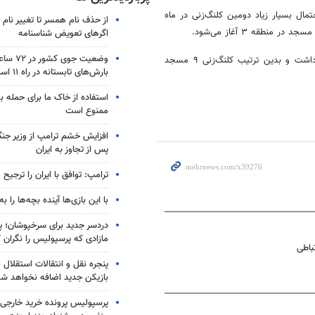
مال بسیار زیاد دومین کلنگ‌زنی در ماه
از حذف نام همسر تا تغییر نام خ
طقه ۳ آغاز می‌شود.
اگرهای تعویض شناسنامه
وضعیت جوی
غفوری تأکید کرد: این روند به صورت مستمر در ماه‌های آتی ادامه خواهد داشت و بدین ترتیب کلنگ‌زنی ۹ مسجد
بارش‌های تابستانه در راه ۱۱ استان
استفاده از خاک ما برای حمله 
ممنوع است
افزایش خشم ترامپ از وزیر جن
پس از تجاوز به ایران
ترامپ: توافق با ایران را ترجیح
با این بازی‌ها آینده بچه‌ها را به
دردسر جدید برای سرخپوشان؛ پی
مازادی که پرسپولیس را نگران ک
باطی
پنجره‌ نقل و انتقالات استقلال 
بازیکن جدید اضافه نخواهد شد
پرسپولیس پرونده خرید خارجی 