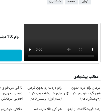
تهران
مسجد
کلنگ زنی
وام 150 میلیونی تکنولایف، با زی‌زی سلیمی!
مطالب پیشنهادی
روزنامه‌های اقتصادی چهارشنبه ۱۴ مرداد ۱۴۰۵
روزنامه
درمان زانو درد، بدون
زانو دردت رو بدون قرص
تا کی می‌خوای 
هیچگونه عوارض در منزل
برای همیشه خوب کن!
زانودرد بخوری؟ ی
(◂پرسش‌نامه)
(قدم اول، پرسش‌نامه)
اصولی درمانش 
رشد فروشگاهت از اینجا
هر کی طلا داره، غم
خلافی خودروتو ا