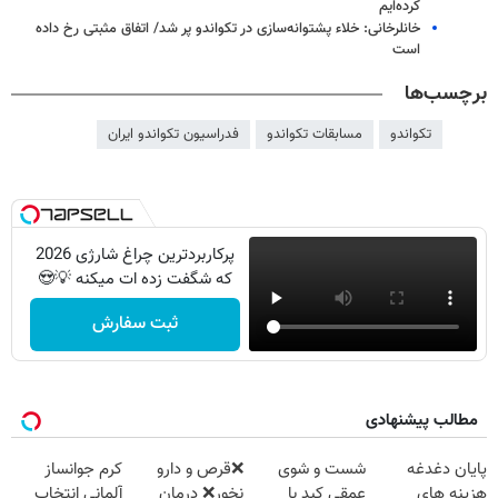
کرده‌ایم
خانلرخانی: خلاء پشتوانه‌سازی در تکواندو پر شد/ اتفاق مثبتی رخ داده
است
برچسب‌ها
تکواندو
مسابقات تکواندو
فدراسیون تکواندو ایران
پرکاربردترین چراغ شارژی 2026
که شگفت زده ات میکنه 💡😍
ثبت سفارش
مطالب پیشنهادی
پایان دغدغه
شست و شوی
❌قرص‌ و دارو
کرم جوانساز
هزینه های
عمقی کبد با
نخور❌ درمان
آلمانی انتخاب