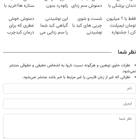
دندان پزشکی با
دمنوش سم زدای
زانودرد بدون
ستاره ها!خرید با
پک سفید کننده
گیاهی
قرص
تخفیف
فقط با ؟ میلیون
شست و شوی
این نوشیدنی
دمنوش خوش
خانگی
تومان ایمپلنت
چربی های کبد با
گیاهی کبد شما
عطری که برای
کن | جشنواره
نوشیدنی
را سم زدایی می
درمان کبدچرب
تموم نشه !!!
گیاهی(55%تخفیف)
کند (با ضمانت
معجزه میکنه
مرجوعی)
نظر شما
نظرات حاوی توهین و هرگونه نسبت ناروا به اشخاص حقیقی و حقوقی منتشر
نمی‌شود.
نظراتی که غیر از زبان فارسی یا غیر مرتبط با خبر باشد منتشر نمی‌شود.