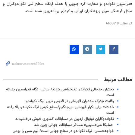
فدراسیون تکواندو و سفارت کره جنوبی با هدف ارتقاء سطح فنی تکواندوکاران و
تبادل فرهنگی میان ورزشکاران ایرانی و کره‌ای برنامه‌ریزی شده است.
کد مطلب
6605619
مطالب مرتبط
دختران جنجالی تکواندو عذرخواهی کردند/ ساعی: نگاه فدراسیون پدرانه
است
رقابت نزدیک مدعیان قهرمانی در قدیمی ترین لیگ تکواندو
خداداد: برای تکرار قهرمانی می‌جنگیم/سطح کیفی لیگ تکواندو بالا رفته
است
تکواندوکاران نونهال اردبیل در مسابقات کشوری خوش درخشیدند
«ملیکا میرحسینی» مسافر مسابقات جهانی چین شد
خواجه‌حسنی: لیگ تکواندو در سطح جهانی است/ تیم مس را بومی