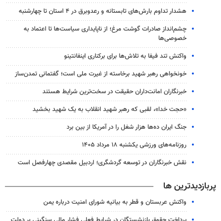
هشدار تداوم بارش‌های تابستانه و رعدوبرق در ۴ استان تا چهارشنبه
چشم‌انداز صادرات گوشت مرغ؛ از ناپایداری سیاست‌ها تا اعتماد به
خصوصی‌ها
واکنش تند فیفا به تلاش‌ها برای برکناری اینفانتینو
خونخواهی رهبر شهید برخاسته از غیرت ملی است؛ گفتمانی تمدن‌ساز
خبرنگاران امانت‌داران حقیقت در سخت‌ترین شرایط هستند
«حجت خدا»، لقبی که رهبر شهید انقلاب به یک شهید بخشید
جنگ ایران ده‌ها هزار شغل را در آمریکا از بین برد
روزنامه‌های ورزشی یکشنبه ۱۸ مرداد ۱۴۰۵
نقش خبرنگاران در توسعه گردشگری؛ اردبیل مقصدی چهارفصل است
پربازدیدترین ها
واکنش عربستان و قطر به بیانیه شورای امنیت درباره یمن
پرداخت حقوق بازنشستگان در شرایط فعلی فشار مالی سنگینی بر دولت