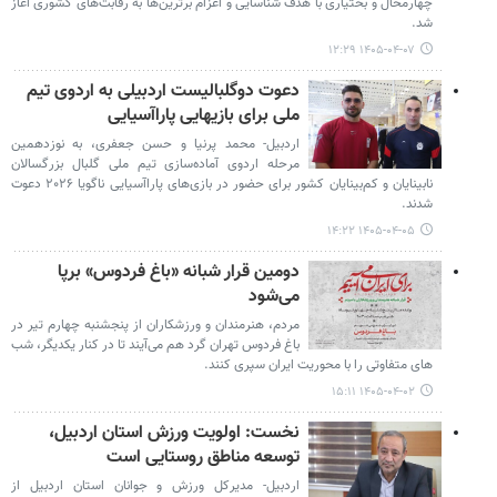
چهارمحال و بختیاری با هدف شناسایی و اعزام برترین‌ها به رقابت‌های کشوری آغاز
شد.
۱۴۰۵-۰۴-۰۷ ۱۲:۲۹
دعوت دوگلبالیست اردبیلی به اردوی تیم
ملی برای بازیهایی پاراآسیایی
اردبیل- محمد پرنیا و حسن جعفری، به نوزدهمین
مرحله اردوی آماده‌سازی تیم ملی گلبال بزرگسالان
نابینایان و کم‌بینایان کشور برای حضور در بازی‌های پاراآسیایی ناگویا ۲۰۲۶ دعوت
شدند.
۱۴۰۵-۰۴-۰۵ ۱۴:۲۲
دومین قرار شبانه «باغ فردوس» برپا
می‌شود
مردم، هنرمندان و ورزشکاران از پنجشنبه چهارم تیر در
باغ فردوس تهران گرد هم می‌آیند تا در کنار یکدیگر، شب
های متفاوتی را با محوریت ایران سپری کنند.
۱۴۰۵-۰۴-۰۲ ۱۵:۱۱
نخست: اولویت ورزش استان اردبیل،
توسعه مناطق روستایی است
اردبیل- مدیرکل ورزش و جوانان استان اردبیل از