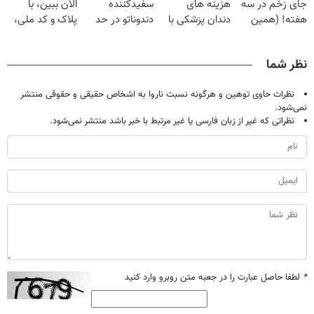
جای زخم در سه
هزینه های
سفیدکننده
الان ببین، با
هفته! (همین
دندان پزشکی با
دندوناتو در حد
پلاک و کد ملی،
حالا رایگان
پک سفید کننده
لمینت سفید
بدون نیاز به
صحبت کنید)
خانگی
میکنه
مراجعه حضوری
نظر شما
(40%تخفیف)
نظرات حاوی توهین و هرگونه نسبت ناروا به اشخاص حقیقی و حقوقی منتشر
نمی‌شود.
نظراتی که غیر از زبان فارسی یا غیر مرتبط با خبر باشد منتشر نمی‌شود.
*
لطفا حاصل عبارت را در جعبه متن روبرو وارد کنید