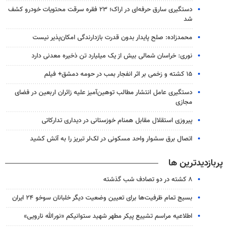
دستگیری سارق حرفه‌ای در اراک؛ ۲۳ فقره سرقت محتویات خودرو کشف
شد
محمدزاده: صلح پایدار بدون قدرت بازدارندگی امکان‌پذیر نیست
نوری: خراسان شمالی بیش از یک میلیارد تن ذخیره معدنی دارد
۱۵ کشته و زخمی بر اثر انفجار بمب در حومه دمشق+ فیلم
دستگیری عامل انتشار مطالب توهین‌آمیز علیه زائران اربعین در فضای
مجازی
پیروزی استقلال مقابل همنام خوزستانی در دیداری تدارکاتی
اتصال برق سشوار واحد مسکونی در لک‌لر تبریز را به آتش کشید
پربازدیدترین ها
۸ کشته در دو تصادف شب گذشته
بسیج تمام ظرفیت‌ها برای تعیین وضعیت دیگر خلبانان سوخو ۲۴ ایران
اطلاعیه مراسم تشییع پیکر مطهر شهید ستوانیکم «نورالله نارویی»