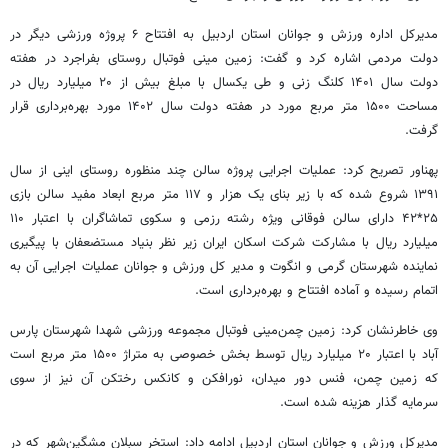
مدیرکل اداره ورزش و جوانان استان اردبیل به افتتاح ۶ پروژه ورزشی دیگر در
دولت مردمی اشاره کرد و گفت: زمین مینی فوتبال روستای بفراجرد در هفته
دولت سال ۱۴۰۱ کلنگ زنی و طی یکسال با مبلغ بیش از ۲۰ میلیارد ریال در
مساحت ۱۵۰۰ متر مربع مورد در هفته دولت سال ۱۴۰۲ مورد بهره‌برداری قرار
گرفت.
پهناور تصریح کرد: عملیات اجرایی پروژه سالن چند منظوره روستای اینی از سال
۱۳۹۱ شروع شده که با زیر بنای یک هزار و ۱۱۷ متر مربع ابعاد مفید سالن بازی
۲۵*۴۲ دارای سالن فوقانی ویژه رشته رزمی و سکوی تماشاگران با اعتبار ۱۱۰
میلیارد ریال با مشارکت شرکت اسکان ایران زیر نظر بنیاد مستضعفان با پیگیری
نماینده شهرستان گرمی و
انگوت
و مدیر کل ورزش و جوانان عملیات اجرایی آن به
اتمام رسیده و آماده افتتاح و بهره‌برداری است.
وی خاطرنشان کرد: زمین چمن‌مینی فوتبال مجموعه ورزشی شهدا شهرستان پارس
آباد با اعتبار ۲۰ میلیارد ریال توسط بخش خصوصی به متراژ ۱۵۰۰ متر مربع است
که زمین چمن، فنس دور میدان، نورافکن و کانکس رختکن آن نیز از سوی
سرمایه گذار هزینه شده است.
مدیرکل ورزش و جوانان استان اردبیل ادامه داد: استخر سبلان مشگین‌شهر که در