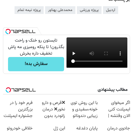
اردبیل
پروژه ورزشی
محمدعلی پهناور
پروژه نیمه تمام
تابستون رو خنک و راحت
بگذرون! تا پنکه رومیزی مه پاش
تخفیف داره بخرش
سفارش بده!
مطالب پیشنهادی
اگر میخوای
با این روش توی
❌قرص‌ و دارو
فرم خود را در
ایمپلنت کنی
خونه،سفیدی و
نخور❌ درمان
بزرگترین
الان وقتشه |
زیبایی دندوناتو
زانودرد بدون
جشنواره ایمپلنت
فقط با ۲۵
برگردون
قرص
تهران پر کنید ! |
جادوی درمان
پایان دغدغه
این ژل
خلافی خودروتو
میلیون تومان!!!
(40%off)
فقط ۲۵ میلیون