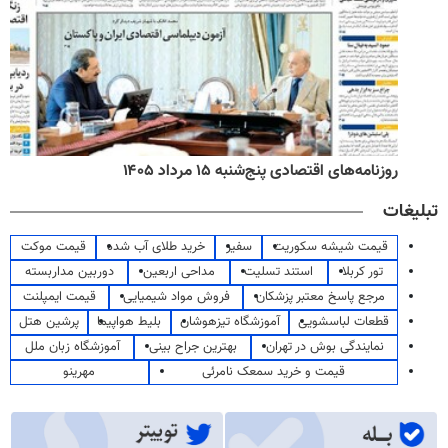
روزنامه‌های اقتصادی پنج‌شنبه ۱۵ مرداد ۱۴۰۵
تبلیغات
قیمت شیشه سکوریت
سفیر
خرید طلای آب شده
قیمت موکت
تور کربلا
استند تسلیت
مداحی اربعین
دوربین مداربسته
مرجع پاسخ معتبر پزشکان
فروش مواد شیمیایی
قیمت ایمپلنت
قطعات لباسشویی
آموزشگاه تیزهوشان
بلیط هواپیما
پرشین هتل
نمایندگی بوش در تهران
بهترین جراح بینی
آموزشگاه زبان ملل
قیمت و خرید سمعک نامرئی
مهرینو