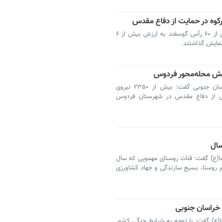
بیرجند- عشایر شهرستان زیرکوه با اهدای بیش از ۶۰ رأس گوسفند به ارزش بیش از ۶
نمایش گذاشتند.
فردوس-مسئول سازمان بسیج سازندگی خراسان جنوبی گفت: بیش از ۲۳۵۰ نیروی
نی از دفاع مقدس در شهرستان فردوس
ا(ع) گفت: قنات روستای مهمویی که سال
دم روستا، بسیج سازندگی و جهاد کشاورزی
(ع) گفت: با توجه به شرایط جنگی کشور