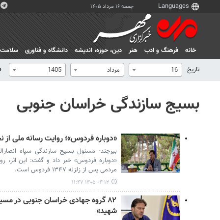
جمعه ۱۶ مرداد ۱۴۰۵
خانه
فرهنگ و ادب
هنر
دين، حوزه، انديشه
دانشگاه و فناوری
سلامت
تاریخ
ف
16
مرداد
1405
بسیج سازندگی خراسان جنوبی
«دوباره فردوس»؛ روایت رسانه ملی از
بیرجند- مسئول بسیج سازندگی سپاه انصارال
«دوباره فردوس» خبر داد و گفت: این اثر، رو
مردمی پس از زلزله ۱۳۴۷ فردوس است.
۱۴۰۵-۰۴-۱۲ ۱۱:۴۷
۸۲ گروه جهادی خراسان جنوبی در مسی
شهید»