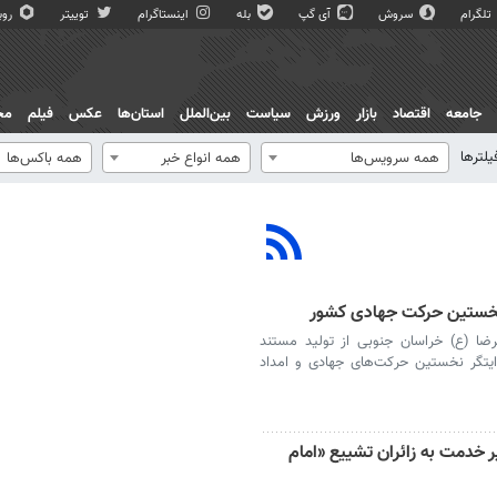
تلگرام
سروش
آی گپ
بله
اینستاگرام
توییتر
روبی
جامعه
اقتصاد
بازار
ورزش
سیاست
بین‌الملل
استان‌ها
عکس
فیلم
مج
یلترها
همه سرویس‌ها
همه انواع خبر
همه باکس‌ها
 نخستین حرکت جهادی کشور
رضا (ع) خراسان جنوبی از تولید مستند
ایتگر نخستین حرکت‌های جهادی و امداد
ر خدمت به زائران تشییع «امام