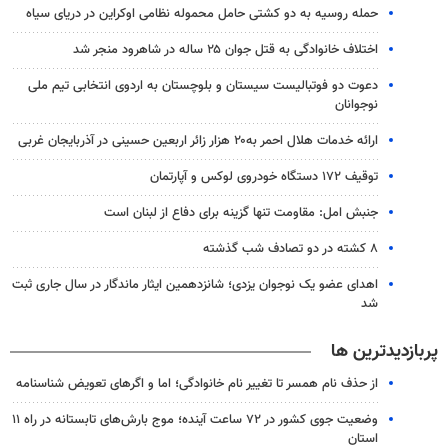
حمله روسیه به دو کشتی حامل محموله نظامی اوکراین در دریای سیاه
اختلاف خانوادگی به قتل جوان ۲۵ ساله در شاهرود منجر شد
دعوت دو فوتبالیست سیستان و بلوچستان به اردوی انتخابی تیم ملی
نوجوانان
ارائه خدمات هلال احمر به۲۰ هزار زائر اربعین حسینی در آذربایجان غربی
توقیف ۱۷۲ دستگاه خودروی لوکس و آپارتمان
جنبش امل: مقاومت تنها گزینه برای دفاع از لبنان است
۸ کشته در دو تصادف شب گذشته
اهدای عضو یک نوجوان یزدی؛ شانزدهمین ایثار ماندگار در سال جاری ثبت
شد
پربازدیدترین ها
از حذف نام همسر تا تغییر نام خانوادگی؛ اما و اگرهای تعویض شناسنامه
وضعیت جوی کشور در ۷۲ ساعت آینده؛ موج بارش‌های تابستانه در راه ۱۱
استان