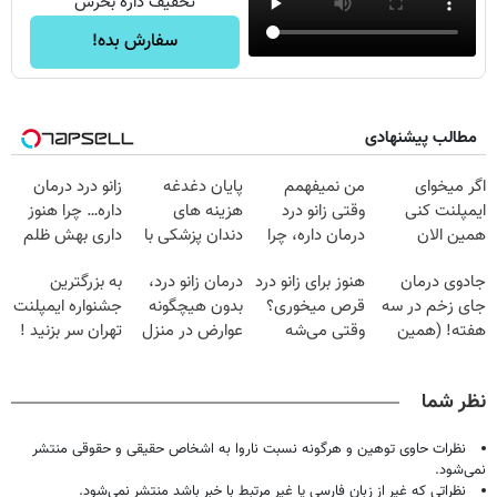
تخفیف داره بخرش
سفارش بده!
مطالب پیشنهادی
اگر میخوای
من نمیفهمم
پایان دغدغه
زانو درد درمان
ایمپلنت کنی
وقتی زانو درد
هزینه های
داره… چرا هنوز
همین الان
درمان داره، چرا
دندان پزشکی با
داری بهش ظلم
وقتشه | فقط با
دردش رو داری
پک سفید کننده
می‌کنی؟
جادوی درمان
هنوز برای زانو درد
درمان زانو درد،
به بزرگترین
۲۵ میلیون
تحمل میکنی؟❗
خانگی
جای زخم در سه
قرص میخوری؟
بدون هیچگونه
جشنواره ایمپلنت
تومان!!!
هفته! (همین
وقتی می‌شه
عوارض در منزل
تهران سر بزنید !
حالا رایگان
بدون عمل
(◂پرسش‌نامه)
| فقط ۲۵
صحبت کنید)
درمانش کرد؟؟؟؟
میلیون !
نظر شما
نظرات حاوی توهین و هرگونه نسبت ناروا به اشخاص حقیقی و حقوقی منتشر
نمی‌شود.
نظراتی که غیر از زبان فارسی یا غیر مرتبط با خبر باشد منتشر نمی‌شود.