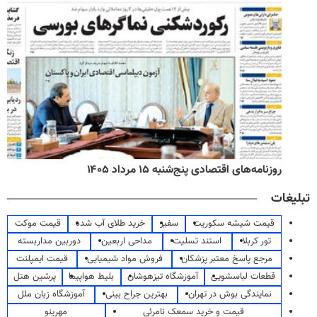
روزنامه‌های اقتصادی پنج‌شنبه ۱۵ مرداد ۱۴۰۵
تبلیغات
قیمت شیشه سکوریت
سفیر
خرید طلای آب شده
قیمت موکت
تور کربلا
استند تسلیت
مداحی اربعین
دوربین مداربسته
مرجع پاسخ معتبر پزشکان
فروش مواد شیمیایی
قیمت ایمپلنت
قطعات لباسشویی
آموزشگاه تیزهوشان
بلیط هواپیما
پرشین هتل
نمایندگی بوش در تهران
بهترین جراح بینی
آموزشگاه زبان ملل
قیمت و خرید سمعک نامرئی
مهرینو