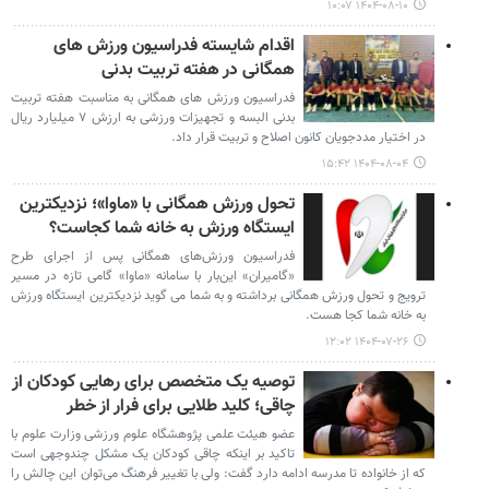
۱۴۰۴-۰۸-۱۰ ۱۰:۰۷
اقدام شایسته فدراسیون ورزش های
همگانی در هفته تربیت بدنی
فدراسیون ورزش های همگانی به مناسبت هفته تربیت
بدنی البسه و تجهیزات ورزشی به ارزش ۷ میلیارد ریال
در اختیار مددجویان کانون اصلاح و تربیت قرار داد.
۱۴۰۴-۰۸-۰۴ ۱۵:۴۲
تحول ورزش همگانی با «ماوا»؛ نزدیکترین
ایستگاه ورزش به خانه شما کجاست؟
فدراسیون ورزش‌های همگانی پس از اجرای طرح
«گامیران» این‌بار با سامانه «ماوا» گامی تازه در مسیر
ترویج و تحول ورزش همگانی برداشته و به شما می گوید نزدیکترین ایستگاه ورزش
به خانه شما کجا هست.
۱۴۰۴-۰۷-۲۶ ۱۲:۰۲
توصیه یک متخصص برای رهایی کودکان از
چاقی؛ کلید طلایی برای فرار از خطر
عضو هیئت علمی پژوهشگاه علوم ورزشی وزارت علوم با
تاکید بر اینکه چاقی کودکان یک مشکل چندوجهی است
که از خانواده تا مدرسه ادامه دارد گفت: ولی با تغییر فرهنگ می‌توان این چالش را