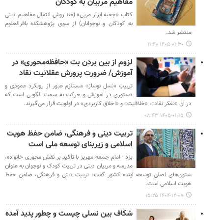
مفاهیم مربیان به کودکان
کتاب «جعبه ابزار مربی» (۱۰۰ روش انتقال مفاهیم دینی
به کودکان و نوجوانان) از سوی پژوهشکده باقرالعلوم
منتشر شد.
۱۴۰۵-۰۱-۳۰ ۱۱:۴۰
لزوم از بین بردن بت «حافظه‌محوری» در
آموزش/ ضرورت پرورش عقلانیت نقاد
تربیتِ «نسل نوساز» مستلزم عبور از رویکرد عمودی و
دستوری در آموزش و حرکت به سمت الگویی است که
در آن «تفکر نقاد»، «خلاقیت» و «اخلاق کاربردی» در اولویت قرار می‌گیرند.
۱۴۰۵-۰۱-۱۵ ۰۸:۴۳
تربیت دینی و فرهنگی، ضامن حفظ هویت
اسلامی و زیربنای توسعه ملی است
یزد - امام جمعه مهریز با تأکید بر نقش محوری خانواده،
مدرسه و مربیان دینی در تربیت کودک و نوجوان به عنوان
ستون‌های اصلی توسعه آینده کشور گفت: تربیت دینی و فرهنگی، ضامن حفظ
هویت اسلامی است.
۱۴۰۴-۱۲-۰۸ ۱۵:۲۵
شکاف بین نسلی چیست و چطور پدید آمده