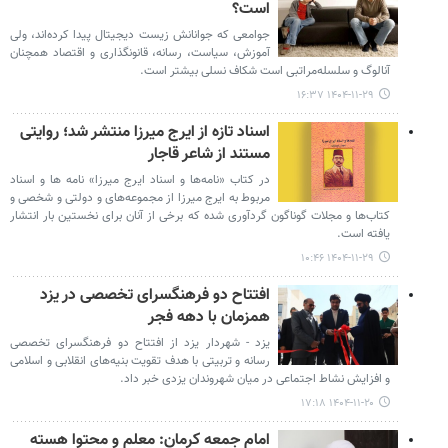
است؟
جوامعی که جوانانش زیست دیجیتال پیدا کرده‌اند، ولی
آموزش، سیاست، رسانه، قانونگذاری و اقتصاد همچنان
آنالوگ و سلسله‌مراتبی است شکاف نسلی بیشتر است.
۱۴۰۴-۱۱-۲۹ ۱۶:۳۷
اسناد تازه از ایرج میرزا منتشر شد؛ روایتی
مستند از شاعر قاجار
در کتاب «نامه‌ها و اسناد ایرج میرزا» نامه ها و اسناد
مربوط به ایرج میرزا از مجموعه‌های و دولتی و شخصی و
کتاب‌ها و مجلات گوناگون گردآوری شده که برخی از آنان برای نخستین بار انتشار
یافته است.
۱۴۰۴-۱۱-۲۹ ۱۰:۴۶
افتتاح دو فرهنگسرای تخصصی در یزد
همزمان با دهه فجر
یزد - شهردار یزد از افتتاح دو فرهنگسرای تخصصی
رسانه و تربیتی با هدف تقویت بنیه‌های انقلابی و اسلامی
و افزایش نشاط اجتماعی در میان شهروندان یزدی خبر داد.
۱۴۰۴-۱۱-۲۰ ۱۷:۱۸
امام جمعه کرمان: معلم و محتوا هسته