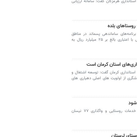
ستانداری هرمزگان گفت: سامانه ارزیابی
برنامه‌های ساماندهی پسماند در مناطق
روستایی، دو دستگاه خودروی نیسان کمپرسی با اعتباری بالغ بر ۲۵ میلیارد ریال به
ری‌های استان کرمان است
 استانداری کرمان گفت: توسعه اشتغال و
دشگری از اولویت های اصلی دهیاری های
 شود
ساری - استاندار مازندران از نوسازی ناوگان خدمات روستایی و واگذاری ۷۷ نیسان