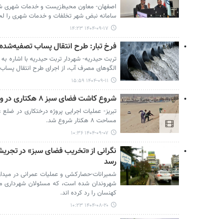
اصفهان- معاون محیط‌زیست و خدمات شهری شه
سامانه نبض شهر تخلفات و خدمات شهری را لحظ
۱۴۰۴-۰۹-۱۷ ۱۴:۲۳
فرخ تبار: طرح انتقال پساب تصفیه‌شده 
تربت حیدریه- شهردار تربت حیدریه با اشاره 
الگوهای مصرف آب، از اجرای طرح انتقال پساب ت
۱۴۰۴-۰۹-۱۱ ۱۵:۵۹
شروع کاشت فضای سبز ۸ هکتاری در ورودی استادیوم یادگار امام تبریز
تبریز- عملیات اجرایی پروژه درختکاری در ضلع غر
مساحت ۸ هکتار شروع شد.
۱۴۰۴-۰۹-۰۷ ۱۰:۳۶
نگرانی از «تخریب فضای سبز» در تجری
رسد
شمیرانات-حصارکشی و عملیات عمرانی در میدان
شهروندان شده است، که مسئولان شهرداری من
کهنسان را رد کرده اند.
۱۴۰۴-۰۸-۲۰ ۱۰:۲۳