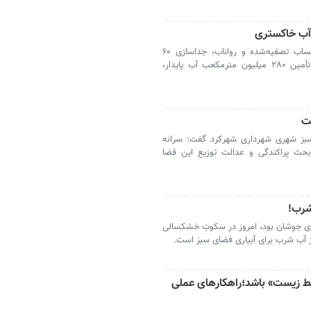
 آب خاکستری
مشهد- شهر مشهد با آبیاری فضای سبز از پساب تصفیه‌شده و رواناب، جداسازی ۶۰
درصدی شبکه آب شرب و قرارداد ۲۵ ساله تأمین ۲۸۰ میلیون مترمکعب آب پایدار،
ت
بز شهری شهرداری شهرکرد گفت: سرانه
حث پراکندگی و عدالت توزیع این فضا
 شرب!
‌های جوشان بود، امروز در سکوتِ خشکسالی
از آب شرب برای آبیاری فضای سبز است.
ط زیست» باشد؛راهکارهای عملی