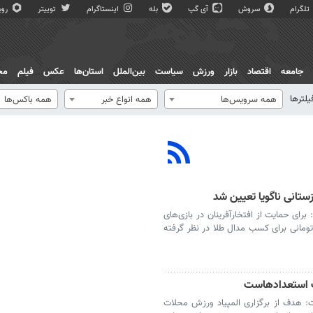
تلگرام
سروش
آی گپ
بله
اینستاگرام
توییتر
روبی
جامعه
اقتصاد
بازار
ورزش
سیاست
بین‌الملل
استان‌ها
عکس
فیلم
مج
یلترها
همه سرویس‌ها
همه انواع خبر
همه باکس‌ها
ای حمایت از افتخارآفرینان در بازی‌های
ایی ناگویا، پاداش ۷۰۰ میلیون تومانی برای کسب مدال طلا در نظر گرفته
ف استعدادهاست
: هدف از برگزاری المپیاد ورزش محلات