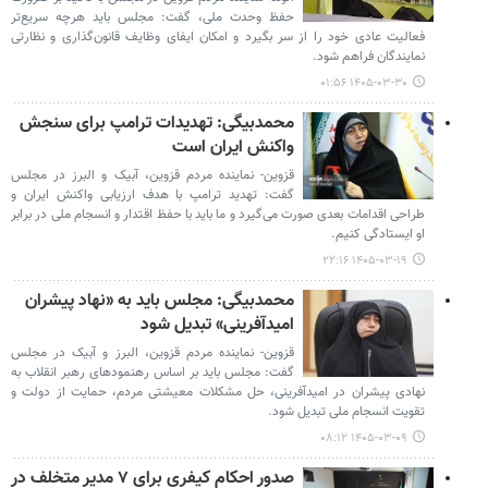
حفظ وحدت ملی، گفت: مجلس باید هرچه سریع‌تر
فعالیت عادی خود را از سر بگیرد و امکان ایفای وظایف قانون‌گذاری و نظارتی
نمایندگان فراهم شود.
۱۴۰۵-۰۳-۳۰ ۰۱:۵۶
محمدبیگی: تهدیدات ترامپ برای سنجش
واکنش ایران است
قزوین- نماینده مردم قزوین، آبیک و البرز در مجلس
گفت: تهدید ترامپ با هدف ارزیابی واکنش ایران و
طراحی اقدامات بعدی صورت می‌گیرد و ما باید با حفظ اقتدار و انسجام ملی در برابر
او ایستادگی کنیم.
۱۴۰۵-۰۳-۱۹ ۲۲:۱۶
محمدبیگی: مجلس باید به «نهاد پیشران
امیدآفرینی» تبدیل شود
قزوین- نماینده مردم قزوین، البرز و آبیک در مجلس
گفت: مجلس باید بر اساس رهنمودهای رهبر انقلاب به
نهادی پیشران در امیدآفرینی، حل مشکلات معیشتی مردم، حمایت از دولت و
تقویت انسجام ملی تبدیل شود.
۱۴۰۵-۰۳-۰۹ ۰۸:۱۲
صدور احکام کیفری برای ۷ مدیر متخلف در