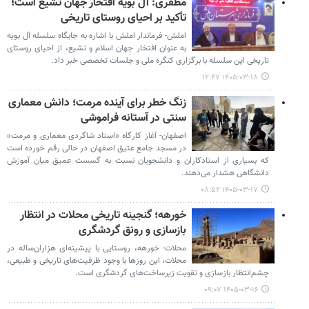
مظفری: آل بویه افتخار جهان تشیع است؛
تأکید بر احیای روستای تاریخی
املش- فرماندار املش با اشاره به جایگاه سلسله آل بویه
به عنوان افتخار جهان اسلام و تشیع، از احیای روستای
تاریخی این سلسله با برگزاری کنگره ملی و جلسات تخصصی خبر داد.
۱۴۰۵-۰۳-۱۸ ۱۲:۴۷
زنگ خطر برای آینده مرمت؛ دانش معماری
سنتی در آستانه فراموشی
اصفهان- آغاز کارگاه «استاد شاگردی معماری و مرمت»
در مسجد جامع عتیق اصفهان در حالی رقم خورده است
که بسیاری از استادکاران و دانشجویان نسبت به گسست عمیق میان آموزش
دانشگاهی هشدار می‌دهند.
۱۴۰۵-۰۳-۱۷ ۰۸:۵۲
خورهه؛ گنجینه‌ تاریخی محلات در انتظار
بازسازی و رونق گردشگری
محلات- خورهه، روستایی با پیشینه‌ای هزاران‌ساله در
محلات، این روزها با وجود ظرفیت‌های تاریخی و طبیعی،
چشم‌انتظار بازسازی و تقویت زیرساخت‌های گردشگری است.
۱۴۰۵-۰۳-۱۶ ۰۹:۰۷