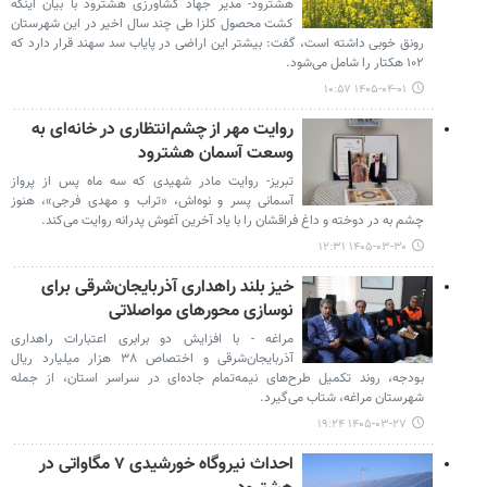
هشترود- مدیر جهاد کشاورزی هشترود با بیان اینکه
کشت محصول کلزا طی چند سال اخیر در این شهرستان
رونق خوبی داشته است، گفت: بیشتر این اراضی در پایاب سد سهند قرار دارد که
۱۰۲ هکتار را شامل می‌شود.
۱۴۰۵-۰۴-۰۱ ۱۰:۵۷
روایت مهر از چشم‌انتظاری در خانه‌ای به
وسعت آسمان هشترود
تبریز- روایت مادر شهیدی که سه ماه پس از پرواز
آسمانی پسر و نوه‌اش، «تراب و مهدی فرجی»، هنوز
چشم به در دوخته و داغ فراقشان را با یاد آخرین آغوش پدرانه روایت می‌کند.
۱۴۰۵-۰۳-۳۰ ۱۲:۳۱
خیز بلند راهداری آذربایجان‌شرقی برای
نوسازی محورهای مواصلاتی
مراغه - با افزایش دو برابری اعتبارات راهداری
آذربایجان‌شرقی و اختصاص ۳۸ هزار میلیارد ریال
بودجه، روند تکمیل طرح‌های نیمه‌تمام جاده‌ای در سراسر استان، از جمله
شهرستان مراغه، شتاب می‌گیرد.
۱۴۰۵-۰۳-۲۷ ۱۹:۲۴
احداث نیروگاه خورشیدی ۷ مگاواتی در