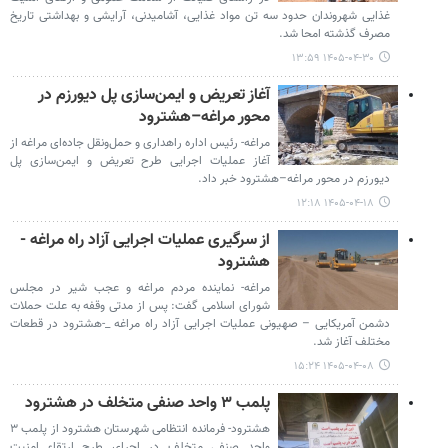
غذایی شهروندان حدود سه تن مواد غذایی، آشامیدنی، آرایشی و بهداشتی تاریخ
مصرف گذشته امحا شد.
۱۴۰۵-۰۴-۳۰ ۱۳:۵۹
آغاز تعریض و ایمن‌سازی پل دیورزم در
محور مراغه–هشترود
مراغه- رئیس اداره راهداری و حمل‌ونقل جاده‌ای مراغه از
آغاز عملیات اجرایی طرح تعریض و ایمن‌سازی پل
دیورزم در محور مراغه–هشترود خبر داد.
۱۴۰۵-۰۴-۱۸ ۱۲:۱۸
از سرگیری عملیات اجرایی آزاد راه مراغه -
هشترود
مراغه- نماینده مردم مراغه و عجب شیر در مجلس
شورای اسلامی گفت: پس از مدتی وقفه به علت حملات
دشمن آمریکایی – صهیونی عملیات اجرایی آزاد راه مراغه _-هشترود در قطعات
مختلف آغاز شد.
۱۴۰۵-۰۴-۰۸ ۱۵:۲۴
پلمب ۳ واحد صنفی متخلف در هشترود
هشترود- فرمانده انتظامی شهرستان هشترود از پلمب ۳
واحد صنفی متخلف در اجرای طرح ارتقاء امنیت