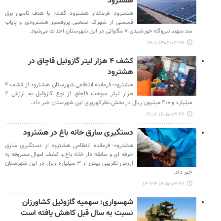
هشترود
هشترود- فرماندار هشترود گفت: با هدف تامین برق
قسمتی از شهرک صنعتی پروفسور هشترودی و پایاب
سد سهند نیروگاه خورشیدی ۷ مگاواتی در این شهرستان احداث می‌شود.
۱۴۰۵-۰۳-۲۶ ۱۴:۱۱
کشف ۴ هزار لیتر گازوئیل قاچاق در
هشترود
هشترود- فرمانده انتظامی شهرستان هشترود از کشف ۴
هزار لیتر سوخت قاچاق از نوع گازوئیل به ارزش ۲
میلیارد و ۴۰۰ میلیون ریال در بخش نظرکهریزی این شهرستان خبر داد.
۱۴۰۵-۰۳-۲۴ ۲۱:۱۶
دستگیری سارق خانه باغ در هشترود
هشترود- فرمانده انتظامی هشترود از دستگیری سارق
حرفه ای و سابقه دار خانه باغ و کشف اموال مسروقه به
ارزش تقریبی بیش از ۳ میلیارد ریال در این شهرستان
خبر داد.
۱۴۰۵-۰۳-۲۲ ۱۳:۳۴
شهسواری: سهمیه گازوئیل کشاورزان
نسبت به سال قبل کاهش یافته است