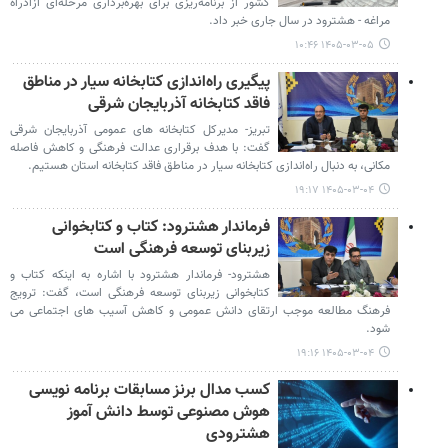
کشور از برنامه‌ریزی برای بهره‌برداری مرحله‌ای آزادراه
مراغه - هشترود در سال جاری خبر داد.
۱۴۰۵-۰۳-۰۵ ۱۰:۴۶
پیگیری راه‌اندازی کتابخانه سیار در مناطق
فاقد کتابخانه آذربایجان شرقی
تبریز- مدیرکل کتابخانه های عمومی آذربایجان شرقی
گفت: با هدف برقراری عدالت فرهنگی و کاهش فاصله
مکانی، به دنبال راه‌اندازی کتابخانه سیار در مناطق فاقد کتابخانه استان هستیم.
۱۴۰۵-۰۳-۰۴ ۱۹:۱۷
فرماندار هشترود: کتاب و کتابخوانی
زیربنای توسعه فرهنگی است
هشترود- فرماندار هشترود با اشاره به اینکه کتاب و
کتابخوانی زیربنای توسعه فرهنگی است، گفت: ترویج
فرهنگ مطالعه موجب ارتقای دانش عمومی و کاهش آسیب های اجتماعی می
شود.
۱۴۰۵-۰۳-۰۴ ۱۹:۱۶
کسب مدال برنز مسابقات برنامه نویسی
هوش مصنوعی توسط دانش آموز
هشترودی