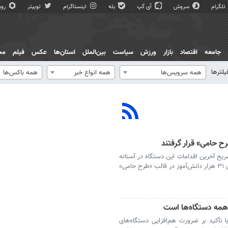
تلگرام
سروش
آی گپ
بله
اینستاگرام
توییتر
روبی
جامعه
اقتصاد
بازار
ورزش
سیاست
بین‌الملل
استان‌ها
عکس
فیلم
مج
یلترها
همه سرویس‌ها
همه انواع خبر
همه باکس‌ها
یح آخرین اقدامات این دستگاه در آستانه
سال تحصیلی جدید، از تحت پوشش قرار گرفتن ۳۱ هزار دانش‌آموز در قالب «طرح حامی»
همه دستگاه‌ها است
 تأکید بر ضرورت هم‌افزایی دستگاه‌های