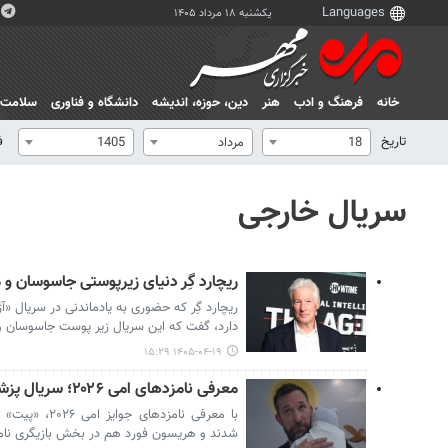
یکشنبه ۱۸ مرداد ۱۴۰۵
خانه
فرهنگ و ادب
هنر
دين، حوزه، انديشه
دانشگاه و فناوری
سلامت
تاریخ
ف
18
مرداد
1405
سریال خارجی
ریچارد گِر دنیای زیرپوستی جاسوسان و مأ
ریچارد گِر که حضوری به یادماندنی در سریال «
دارد، گفت که این سریال زیر پوست جاسوسان و م
۱۴۰۵-۰۴-۱۹ ۱۵:۲۹
معرفی نامزدهای امی ۲۰۲۶؛ سریال پزشکی «پیت» پیشتاز شد
با معرفی نامزد
شدند و هریسون فورد هم در بخش بازیگری نام