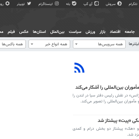
تلگرام
سروش
آی گپ
بله
اینستاگرام
توییتر
روبی
جامعه
اقتصاد
بازار
ورزش
سیاست
بین‌الملل
استان‌ها
عکس
فیلم
مج
یلترها
همه سرویس‌ها
همه انواع خبر
همه باکس‌ها
موران بین‌المللی را آشکار می‌کند
آژانس» در نقش رئیس دفتر سیا در لندن را
أموران بین‌المللی را تصویر می‌کند.
های جوایز امی ۲۰۲۶، «پیت» و «هک‌» پیشتاز دو بخش درام و کمدی
زد شد.