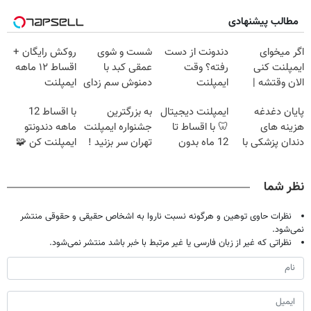
مطالب پیشنهادی
اگر میخوای
دندونت از دست
شست و شوی
روکش رایگان +
ایمپلنت کنی
رفته؟ وقت
عمقی کبد با
اقساط ۱۲ ماهه
الان وقتشه |
ایمپلنت
دمنوش سم زدای
ایمپلنت
فقط با ۲۵
دیجیتاله
گیاهی
پایان دغدغه
ایمپلنت دیجیتال
به بزرگترین
با اقساط 12
میلیون تومان!!!
هزینه های
🦷 با اقساط تا
جشنواره ایمپلنت
ماهه دندونتو
دندان پزشکی با
12 ماه بدون
تهران سر بزنید !
ایمپلنت کن 🧩
پک سفید کننده
سود و ضامن ✅
| فقط ۲۵
بدون سود
خانگی
میلیون !
نظر شما
نظرات حاوی توهین و هرگونه نسبت ناروا به اشخاص حقیقی و حقوقی منتشر
نمی‌شود.
نظراتی که غیر از زبان فارسی یا غیر مرتبط با خبر باشد منتشر نمی‌شود.