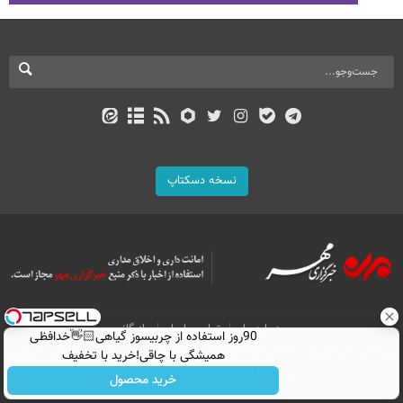
نسخه دسکتاپ
درباره ما
تماس با ما
بازرگانی
90روز استفاده از چربیسوز گیاهی👋🏻خدافظی
همیشگی با چاقی!خرید با تخفیف
All Content by Mehr News Agency is licensed under a Creative Commons
Attribution 4.0 International License.
خرید محصول