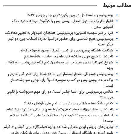
مطالب مرتبط
پرسپولیس و استقلال در بین رکوردداران جام جهانی ۲۰۲۶
اظهار نظر یک مسئول صدای پرسپولیس را درآورد/ مرحله جدید جنگ
آسیایی شدن!
نبرد بر سر سهمیه آسیایی؛ پرسپولیس همچنان امیدوار به تغییر معادلات
پرسپولیس هیچ شانسی برای حضور در آسیا ندارد/ انتخاب بین دو تیم
دیگر است
شکایت باشگاه پرسپولیس از رئیس کمیته صدور مجوز حرفه‌ای
تاجرنیا: با هیچ مربی مذاکره نکرده‌ام/ به خلیفه علاقه‌مندیم
شروع تمرینات بدون سرمربی سرخپوشان/ نیم نگاه پرسپولیس به اتفاق
ویژه
پرسپولیس همچنان منتظر اوسمار می ماند/ شرط برای کادر فنی خارجی
برگ برنده پرسپولیس در کسب سهمیه آسیا/ رای نهایی سرنوشت‌ساز
است!
شانس پرسپولیس برای آسیا چقدر است/ دو رای مهم سرنوشت را تغییر
می‌دهد؟
کدام باشگاه‌ها بیشترین بازیکن را در تیم ملی فوتبال دارند؟
تاجرنیا: از بختیاری‌زاده حمایت می‌کنم/ با هیچ بازیکنی مذاکره نداشته‌ام
استقلال و معمای پیچیده دو پنجره بسته/ خریدهایی که شاید به تیم
نرسند!
برترین‌های ورزش ایران معرفی شدند/ جایزه «ماندگار» برای فوتبال + فیلم
نامه فسخ به باشگاه استقلال رسید/ خطر جدایی برای بازیکنان خارجی