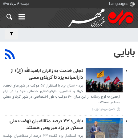
دوشنبه ۱۹ مرداد ۱۴۰۵
بابایی
تجلی خدمت به زائران اباعبدالله (ع)؛ از
دارالعباده یزد تا کربلای معلی
یزد - استان یزد با استقرار ۵۷ موکب در شهرهای نجف،
کربلا و کاظمین، ظرفیت‌های خدماتی خود را در ایام
اربعین به اوج رساند؛ از این میان، ۴۰ موکب به‌طور اختصاصی در شهر کربلای معلی
مستقر هستند.
۱۴۰۵-۰۵-۰۷ ۱۰:۱۶
بابایی: ۲۳ درصد متقاضیان نهضت ملی
مسکن در یزد غیربومی هستند
یزد- استاندار یزد گفت: ۲۳ درصد از متقاضیان نهضت