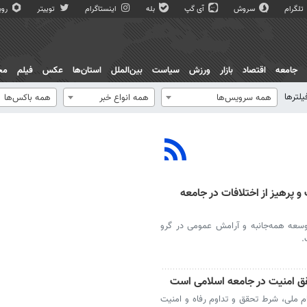
تلگرام
سروش
آی گپ
بله
اینستاگرام
توییتر
روبی
جامعه
اقتصاد
بازار
ورزش
سیاست
بین‌الملل
استان‌ها
عکس
فیلم
مج
یلترها
همه سرویس‌ها
همه انواع خبر
همه باکس‌ها
 پرهیز از اختلافات در جامعه
وسعه همه‌جانبه و آرامش عمومی در گرو
.
 امنیت در جامعه اسلامی است
 ملی، شرط تحقق و تداوم رفاه و امنیت